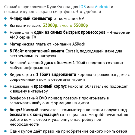
Скачайте приложение КупиКупона для
IOS
или
Android
и
покажите купон с экрана смартфона. Это удобно :)
4-ядерный компьютер
от компании GV
Вы платите всего
33000р.
вместо
55000р
Новейший и
один из самых быстрых процессоров
– 4-ядерный
AMD серии FX
Материнская плата от компании ASRock
8 Гбайт оперативной памяти
Corsair, подходящей даже для
экстремальных нагрузок
Большой жесткий
диск объемом 1 Тбайт
надежно сохранит
любую информацию
Видеокарта с
1 Гбайт видеопамяти
хорошо справляется даже с
современными компьютерными играми
Надежный и
красивый корпус
Foxconn обязательно подойдет
к вашему интерьеру
Всеформатный DVD привод позволит проигрывать и
записывать любую информацию на диски
Бонус!
Каждый покупатель компьютера по акции получит
год
бесплатных консультаций
со специалистами goldenvision.it по
работе компьютера и удаленную настройку при
необходимости
Один купон даёт право на приобретение одного компьютера