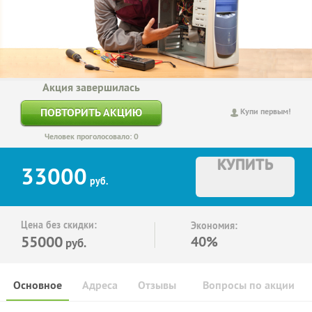
Акция завершилась
ПОВТОРИТЬ АКЦИЮ
Купи первым!
Человек проголосовало: 0
КУПИТЬ
33000
руб.
Цена без скидки:
Экономия:
55000
40%
руб.
Основное
Адреса
Отзывы
Вопросы по акции