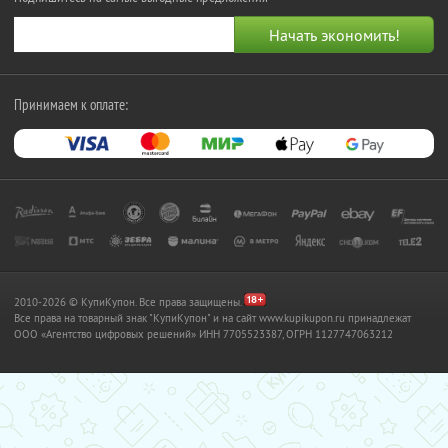
Принимаем к оплате:
2010-2026 © КупиКупон. Все права защищены.
Все права на товарный знак "КупиКупон" и на сайт www.kupikupon.ru принадлежат
OOO «Агентство цифровых решений» ИНН 7705523387, ОГРН 1127747063212