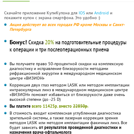
Скачайте приложение КупиКупона для
IOS
или
Android
и
покажите купон с экрана смартфона. Это удобно :)
Акция действует во всех городах РФ кроме Москвы и Санкт-
Петербурга
Бонус!
Скидка
20%
на подготовительные процедуры
к операции и три послеоперационных приема
Вы получаете право 50-процентной скидки на комплексную
диагностику и исправление близорукости методами
рефракционной хирургии в международном медицинском
центре «ВИЗИОН»
Коррекция двух глаз методом LASIK или методом имплантации
интраокулярных линз в международном медицинском центре
«ВИЗИОН» поможет избавиться от близорукости даже очень
высокой степени (до -25 D)
Вы платите
всего 11425р. вместо
22850р.
В стоимость входит комплексная углубленная диагностика
зрительной системы, а также лазерная коррекция зрения
методом LASIK или методом имплантации факичных линз. Все
будет зависеть
от результатов проведенной диагностики и
назначения врача-офтальмолога