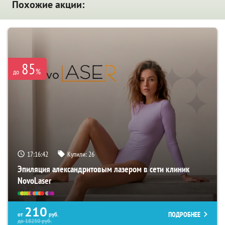
Похожие акции:
85
%
до
17:16:41
Купили:
26
Эпиляция александритовым лазером в сети клиник
NovoLaser
210
ПОДРОБНЕЕ
от
руб.
до
18250
руб.