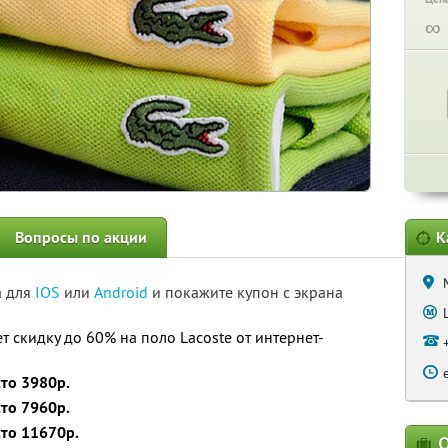
∞
Вопросы по акции
К
а для
IOS
или
Android
и покажите купон с экрана
 скидку до 60% на поло Lacoste от интернет-
сто 3980р.
сто 7960р.
сто 11670р.
О