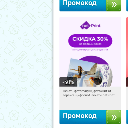
Промокод
-30
%
Печать фотографий, фотокниг от
23:26:07
Получили:
4
сервиса цифровой печати netPrint
Россия
Промокод