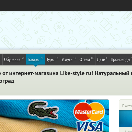
1
31
25
13
12
16
6
Обучение
Товары
Туры
Услуги
Отели
Дети
Промокоды
 от интернет-магазина Like-style ru! Натуральны
гоград
Получ
Цена