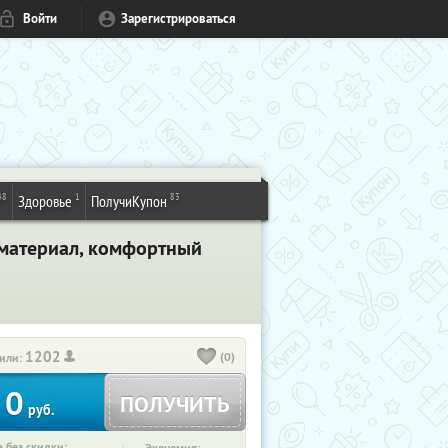
Войти
Зарегистрироваться
48
1
83
Здоровье
ПолучиКупон
й материал, комфортный
1202
(0)
или:
0
ПОЛУЧИТЬ
руб.
 без скидки: