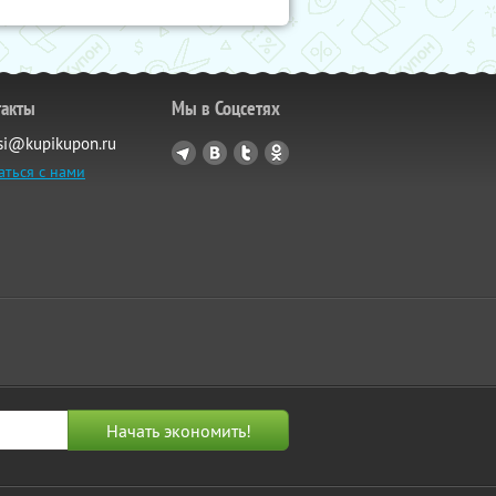
такты
Мы в Соцсетях
si@kupikupon.ru
аться с нами