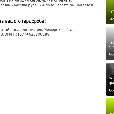
сить их не один сезон. Яркие, стильные,
ртам качества рубашки-поло Lacoste вы найдете в
Кур
Бе
да вашего гардероба!
альный предприниматель Мещереков Игорь
30
, ОГРН 313774628800188
Ра
дне
Бе
Люб
тра
Бе