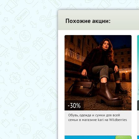
Похожие акции:
-30
%
Обувь, одежда и сумки для всей
23:26:07
Получи первым!
семьи в магазине kari на Wildberries
Россия