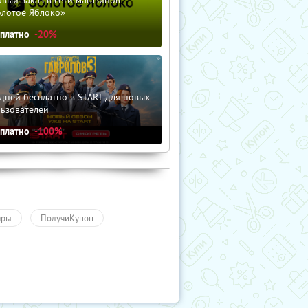
вый заказ в сети магазинов
олотое Яблоко»
сплатно
-20%
дней бесплатно в START для новых
льзователей
сплатно
-100%
ары
ПолучиКупон