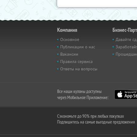
Компания
Бизнес-Пар
Основное
Давайте сд
Публикации о нас
Заработайт
Вакансии
Прошедши
Правила сервиса
Ответы на вопросы
Все наши купоны доступны
через Мобильное Приложение:
Сэкономьте до 90% при любых покупках
Подпишитесь на самые выгодные предложения