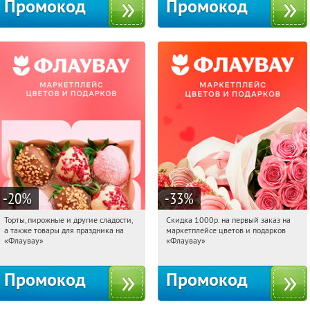
Промокод
Промокод
-20
%
-33
%
Торты, пирожные и другие сладости,
Скидка 1000р. на первый заказ на
23:26:07
Получили:
6
23:26:07
Получили:
18
а также товары для праздника на
маркетплейсе цветов и подарков
Россия
Россия
«Флаувау»
«Флаувау»
Промокод
Промокод