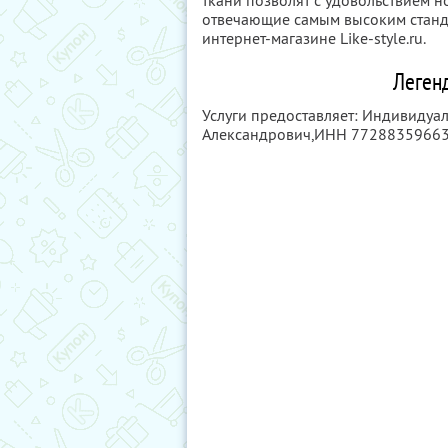
ткани позволят с удовольствием но
отвечающие самым высоким станда
интернет-магазине Like-style.ru.
Леген
Услуги предоставляет: Индивиду
Александрович,
ИНН 7728835966