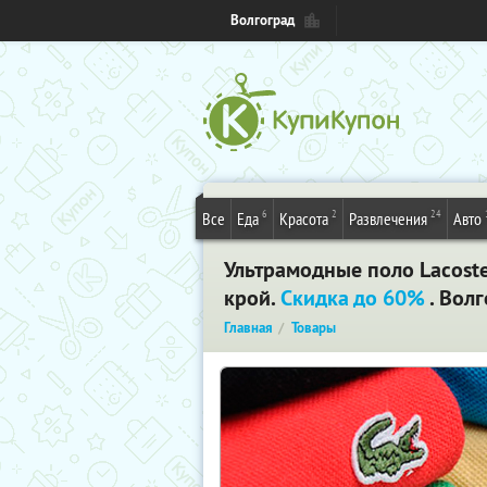
Волгоград
6
2
24
Все
Еда
Красота
Развлечения
Авто
Ультрамодные поло Lacoste
крой.
Скидка до 60%
. Вол
Главная
Товары