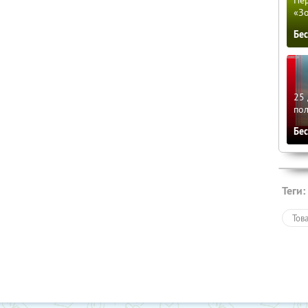
Пер
«З
Бе
25 
по
Бе
Теги:
Тов