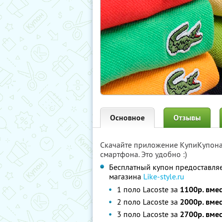
Основное
Отзывы
Скачайте приложение КупиКупон
смартфона. Это удобно :)
Бесплатный купон предоставляет
магазина
Like-style.ru
1 поло Lacoste за
1100р. вме
2 поло Lacoste за
2000р. вме
3 поло Lacoste за
2700р. вме