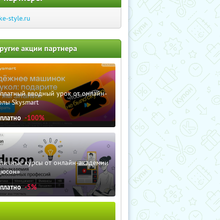
ike-style.ru
ругие акции партнера
сплатный вводный урок от онлайн-
олы Skysmart
сплатно
-100%
зличные курсы от онлайн-академии
дюсон»
сплатно
-5%