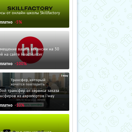
сы от онлайн-школы Skillfactory
сплатно
-5%
змещение вашей вакансии на 30
й на сайте HeadHunter
сплатно
-100%
ой трансфер от сервиса заказа
нсферов из аэропортов i'way
сплатно
-10%