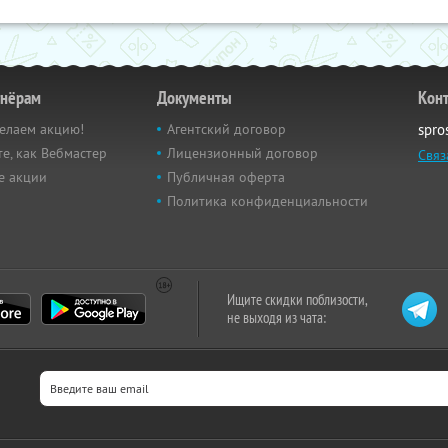
тнёрам
Документы
Кон
елаем акцию!
Агентский договор
spro
е, как Вебмастер
Лицензионный договор
Связ
е акции
Публичная оферта
Политика конфиденциальности
Ищите скидки поблизости,
не выходя из чата: