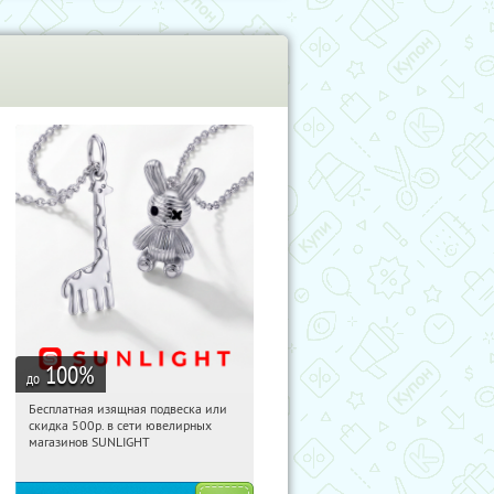
100
%
до
Бесплатная изящная подвеска или
23:26:07
Получили:
73
скидка 500р. в сети ювелирных
Россия
магазинов SUNLIGHT