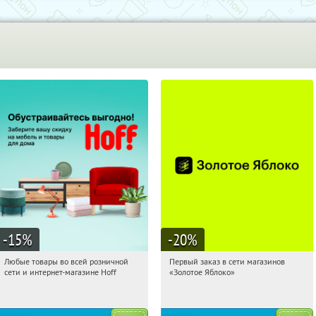
-15
%
-20
%
Любые товары во всей розничной
Первый заказ в сети магазинов
23:26:07
Получили:
83
23:26:07
Получи первым!
сети и интернет-магазине Hoff
«Золотое Яблоко»
Москва, 1-й Волоколамский проезд,
Россия
10с1