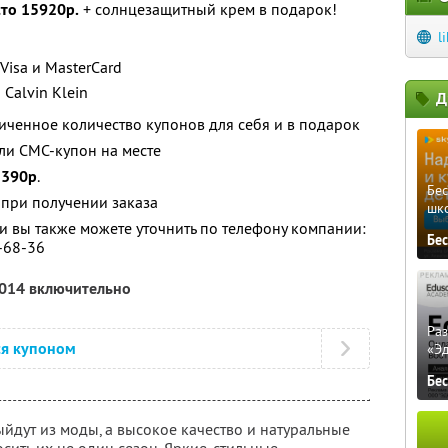
сто 15920р.
+ солнцезащитный крем в подарок!
l
Visa и MasterCard
Calvin Klein
Д
ченное количество купонов для себя и в подарок
ли СМС-купон на месте
-
390р
.
Бе
 при получении заказа
шк
 вы также можете уточнить по телефону компании:
Бе
7-68-36
2014 включительно
Ра
ся купоном
«Э
Бе
ыйдут из моды, а высокое качество и натуральные