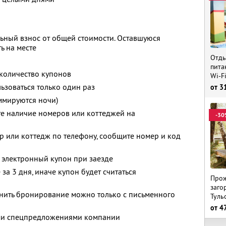
ьный взнос от общей стоимости. Оставшуюся
ь на месте
Отды
пита
количество купонов
Wi-F
зоваться только один раз
от
3
ммируются ночи)
те наличие номеров или коттеджей на
-30
р или коттедж по телефону, сообщите номер и код
 электронный купон при заезде
за 3 дня, иначе купон будет считаться
Прож
заго
енить бронирование можно только с письменного
Туль
от
4
ими спецпредложениями компании