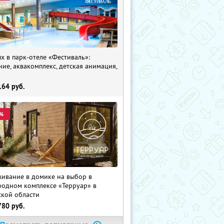
х в парк-отеле «Фестиваль»:
ние, аквакомплекс, детская анимация,
i
164
руб.
%
ивание в домике на выбор в
родном комплексе «Терруар» в
ской области
780
руб.