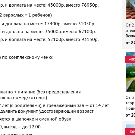
р. и доплата на месте: 43000р. вместо 76950р.
2 взрослых + 1 ребенок)
. и доплата на месте: 17400р. вместо 31050р.
От 2
отел
. и доплата на месте: 35000р. вместо 62100р.
Всев
р. и доплата на месте: 52100р. вместо 93150р.
от
8
е по комплексному меню:
-48
платно + питание (без предоставления
нок на номер/коттедж)
От 3
терр
 лет (с родителями), в тренажерный зал — от 14 лет
Подм
едъявить документ, удостоверяющий возраст
от
2
яется в шапочке и сменной обуви
0, выезд — до 12.00
-30
я целыми днями