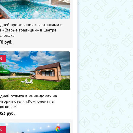
 дней проживания с завтраками в
е «Старые традиции» в центре
оложска
70
руб.
%
 дней отдыха в мини-домах на
итории отеля «Компонент» в
осковье
053
руб.
%