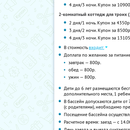
4 дня/3 ночи. Купон за 10900
2-комнатный коттедж для троих (
2 дня/1 ночь. Купон за 4350р
3 дня/2 ночи. Купон за 8500р
4 дня/3 ночи. Купон за 13105
В стоимость
входит:
Доплата по желанию за питани
завтрак — 800р.
обед — 800р.
ужин — 800р.
Дети до 6 лет размещаются бес
дополнительного места, 1 ребе
В бассейн допускаются дети от 7
(с родителями), необходимо пр
Посещение бассейна осуществл
Расчетное время: заезд — с 14.0
День заезда и выезда считаютс