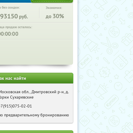
 без скидки:
Экономия:
93150
30%
до
руб.
нца продаж осталось:
:
:
ак нас найти
Московская обл., Дмитровский р-н, д.
Горки Сухаревские
+7(915)075-02-01
по предварительному бронированию