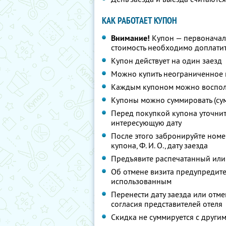
КАК РАБОТАЕТ КУПОН
Внимание!
Купон — первоначал
стоимость необходимо доплатит
Купон действует на один заезд
Можно купить неограниченное 
Каждым купоном можно восполь
Купоны можно суммировать (су
Перед покупкой купона уточни
интересующую дату
После этого забронируйте номе
купона,
Ф. И. О.,
дату заезда
Предъявите распечатанный или
Об отмене визита предупредите 
использованным
Перенести дату заезда или отм
согласия представителей отеля
Скидка не суммируется с друг