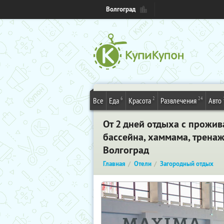
Волгоград
6
2
24
Все
Еда
Красота
Развлечения
Авто
От 2 дней отдыха с прожи
бассейна, хаммама, тренаж
Волгоград
Главная
Отели
Загородный отдых