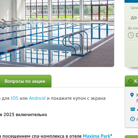
Цена
до
До ко
Вопросы по акции
К
а для
IOS
или
Android
и покажите купон с экрана
ря 2025 включительно
и посещением спа-комплекса в отеле
Maxima Park
*