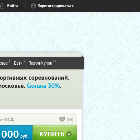
Войти
Зарегистрироваться
1
6
84
овье
Дети
ПолучиКупон
портивных соревнований,
московье.
Скидка 30%
.
30
(39)
и:
2000
руб.