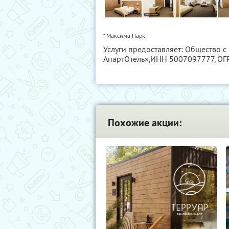
* Максима Парк
Услуги предоставляет: Общество 
АпартОтель»,
ИНН 5007097777
, О
Похожие акции: