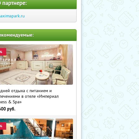
 партнере:
aximapark.ru
екомендуемые:
%
 дней отдыха с питанием и
лечениями в отеле «Империал
ness & Spa»
600
руб.
%