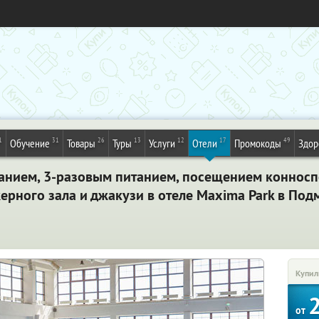
1
31
26
13
12
17
49
Обучение
Товары
Туры
Услуги
Отели
Промокоды
Здор
ванием, 3-разовым питанием, посещением коннос
ерного зала и джакузи в отеле Maxima Park в Под
Купил
от