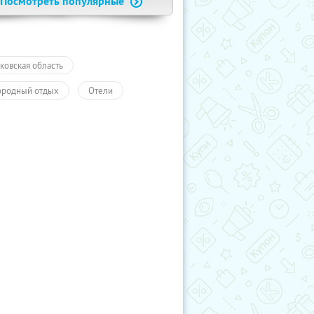
Посмотреть популярные
ковская область
ородный отдых
Отели