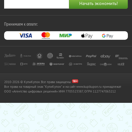
Принимаем к оплате:
2010-2026 © КупиКупон. Все права защищены.
Все права на товарный знак "КупиКупон" и на сайт www.kupikupon.ru принадлежат
OOO «Агентство цифровых решений» ИНН 7705523387, ОГРН 1127747063212