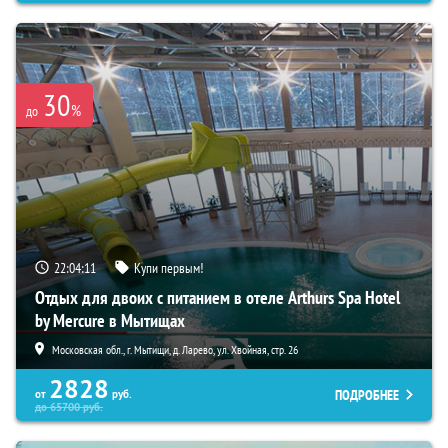
30
%
до
22:04:09
Купи первым!
Отдых для двоих с питанием в отеле Arthurs Spa Hotel
by Mercure в Мытищах
Московская обл., г. Мытищи, д. Ларево, ул. Хвойная, стр. 26
2828
ПОДРОБНЕЕ
от
руб.
до
65700
руб.