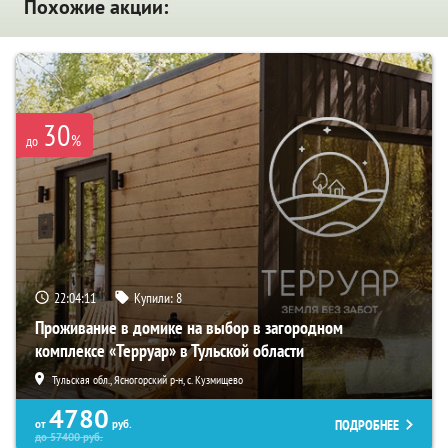
Похожие акции:
30
%
до
22:04:09
Купили:
8
Проживание в домике на выбор в загородном
комплексе «Терруар» в Тульской области
Тульская обл., Ясногорский р-н, с. Кузмищево
4780
ПОДРОБНЕЕ
от
руб.
до
57400
руб.