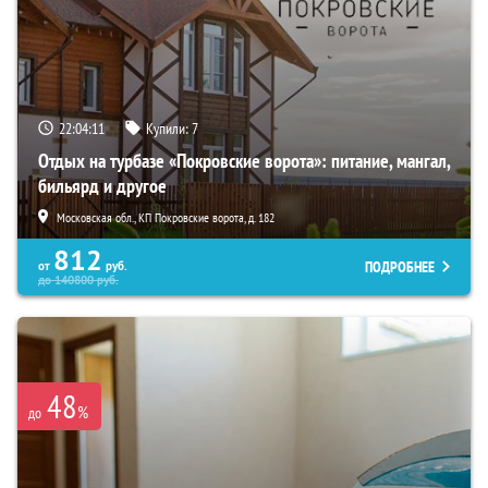
22:04:09
Купили:
7
Отдых на турбазе «Покровские ворота»: питание, мангал,
бильярд и другое
Московская обл., КП Покровские ворота, д. 182
812
ПОДРОБНЕЕ
от
руб.
до
140800
руб.
48
%
до