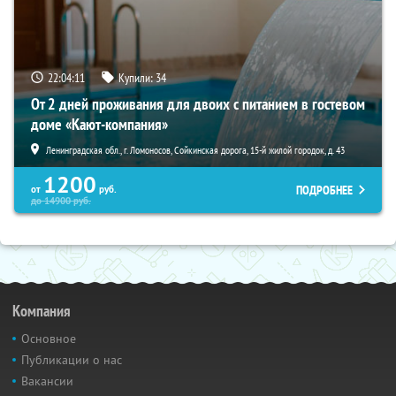
22:04:09
Купили:
34
От 2 дней проживания для двоих с питанием в гостевом
доме «Кают-компания»
Ленинградская обл., г. Ломоносов, Сойкинская дорога, 15-й жилой городок, д. 43
1200
ПОДРОБНЕЕ
от
руб.
до
14900
руб.
Компания
Основное
Публикации о нас
Вакансии