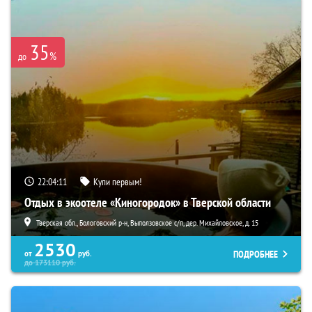
35
%
до
22:04:09
Купи первым!
Отдых в экоотеле «Киногородок» в Тверской области
Тверская обл., Бологовский р-н, Выползовское с/п, дер. Михайловское, д. 15
2530
ПОДРОБНЕЕ
от
руб.
до
173110
руб.