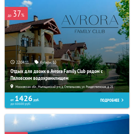
37
%
до
22:04:09
Купили:
10
Отдых для двоих в Avrora Family Club рядом с
Пяловским водохранилищем
Московская обл., Мытищинский р-н, д. Степаньково, ул. Рождественская, д. 25
1426
ПОДРОБНЕЕ
от
руб.
до
60600
руб.