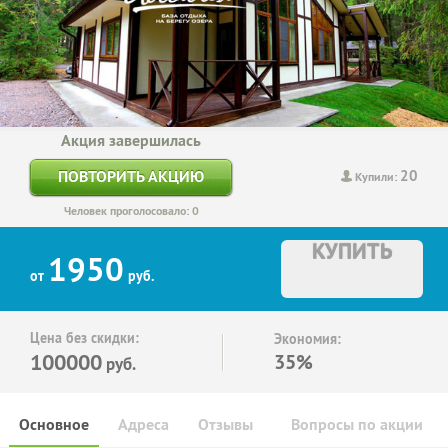
Акция завершилась
20
ПОВТОРИТЬ АКЦИЮ
Купили:
Человек проголосовало: 0
КУПИТЬ
1950
от
руб.
Цена без скидки:
Экономия:
100000
35%
руб.
Основное
Адреса
Отзывы
Вопросы по акции