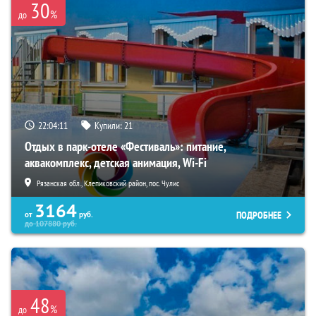
30
%
до
22:04:09
Купили:
21
Отдых в парк-отеле «Фестиваль»: питание,
аквакомплекс, детская анимация, Wi-Fi
Рязанская обл., Клепиковский район, пос. Чулис
3164
ПОДРОБНЕЕ
от
руб.
до
107880
руб.
48
%
до