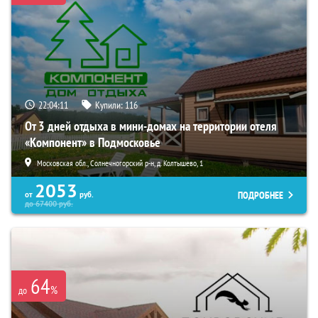
22:04:09
Купили:
116
От 3 дней отдыха в мини-домах на территории отеля
«Компонент» в Подмосковье
Московская обл., Солнечногорский р-н, д. Колтышево, 1
2053
ПОДРОБНЕЕ
от
руб.
до
67400
руб.
64
%
до