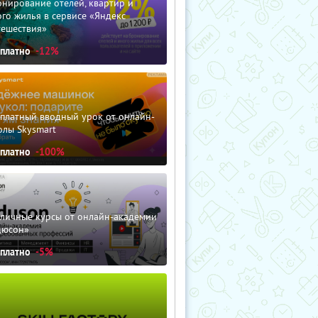
нирование отелей, квартир и
го жилья в сервисе «Яндекс
тешествия»
сплатно
-12%
сплатный вводный урок от онлайн-
олы Skysmart
сплатно
-100%
зличные курсы от онлайн-академии
дюсон»
сплатно
-5%