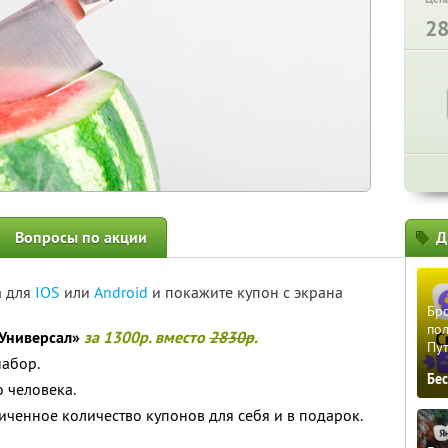
2
Вопросы по акции
Д
а для
IOS
или
Android
и покажите купон с экрана
Бро
пол
Универсал»
за 1300р. вместо
2830р
.
Пу
набор.
Бе
 человека.
ченное количество купонов для себя и в подарок.