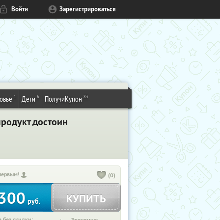
Войти
Зарегистрироваться
1
6
83
овье
Дети
ПолучиКупон
продукт достоин
первым!
(0)
300
КУПИТЬ
руб.
 без скидки: