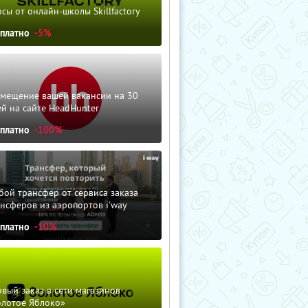
сы от онлайн-школы Skillfactory
сплатно
-5%
змещение вашей вакансии на 30
й на сайте HeadHunter
сплатно
-100%
ой трансфер от сервиса заказа
нсферов из аэропортов i'way
сплатно
-10%
вый заказ в сети магазинов
олотое Яблоко»