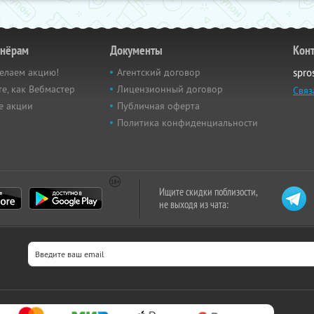
тнёрам
Документы
Кон
елаем акцию!
Агентский договор
spro
е, как Вебмастер
Лицензионный договор
Связ
е акции
Публичная оферта
Политика конфиденциальности
Ищите скидки поблизости,
не выходя из чата: