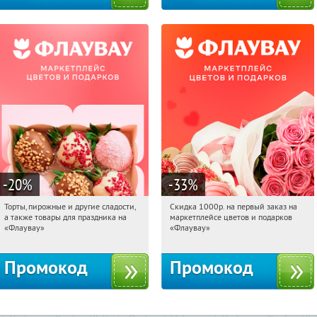
-20
%
-33
%
Торты, пирожные и другие сладости,
Скидка 1000р. на первый заказ на
16:14:34
Получили:
6
16:14:34
Получили:
18
а также товары для праздника на
маркетплейсе цветов и подарков
Россия
Россия
«Флаувау»
«Флаувау»
Промокод
Промокод