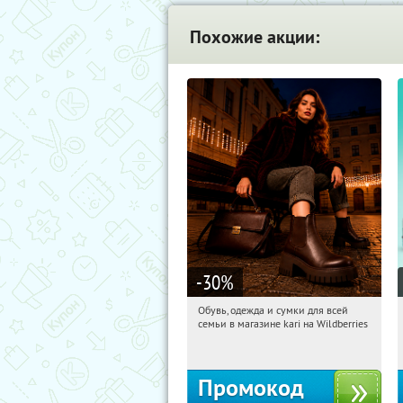
Похожие акции:
-30
%
Обувь, одежда и сумки для всей
16:14:34
Получили:
32
семьи в магазине kari на Wildberries
Россия
Промокод