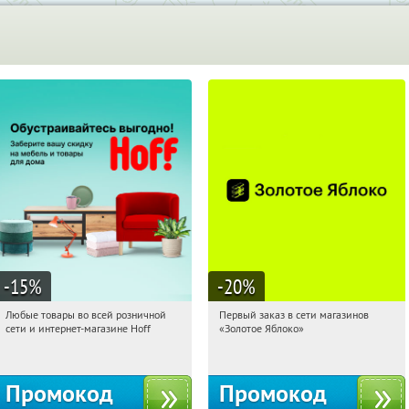
-15
%
-20
%
Любые товары во всей розничной
Первый заказ в сети магазинов
16:14:34
Получили:
83
16:14:34
Получи первым!
сети и интернет-магазине Hoff
«Золотое Яблоко»
Москва, 1-й Волоколамский проезд,
Россия
10с1
Промокод
Промокод