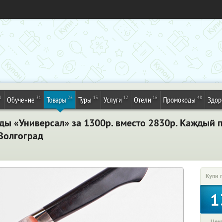
1
31
26
13
12
16
48
Обучение
Товары
Туры
Услуги
Отели
Промокоды
Здор
ды «Универсал» за 1300р. вместо 2830р. Каждый 
Волгоград
Купи 
1
Цена