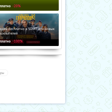
сплатно
-20%
дней бесплатно в START для новых
льзователей
сплатно
-100%
ары