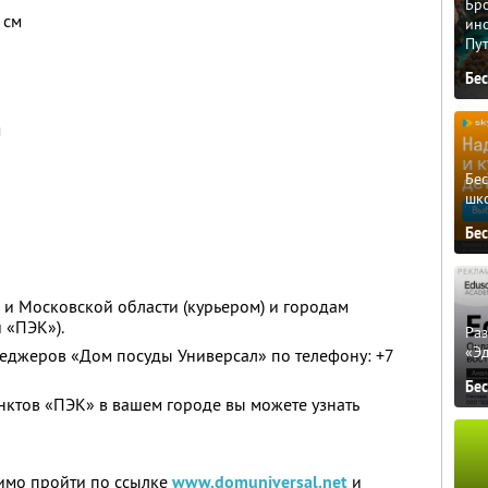
Бро
 см
ино
Пу
Бе
м
Бе
шк
Бе
и Московской области (курьером) и городам
 «ПЭК»).
Ра
«Э
неджеров «Дом посуды Универсал» по телефону: +7
Бе
ктов «ПЭК» в вашем городе вы можете узнать
имо пройти по ссылке
www.domuniversal.net
и