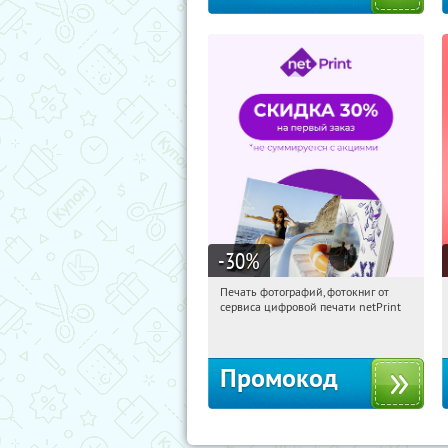
-30
%
Печать фотографий, фотокниг от
16:14:34
Получили:
4
сервиса цифровой печати netPrint
Россия
Промокод