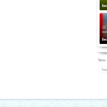
Бе
25 
по
Бе
Теги:
Тов