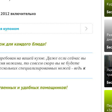
Кур
Бе
я 2012 включительно
ся купоном
Ра
дне
ож для каждого блюда!
Бе
ребован на вашей кухне. Даже если сейчас вы
умя ножами, то совсем скоро вы не будете
ескольких специализированных ножей - ведь
к
Люб
тра
Бе
твенных и удобных помощников!
Пер
«З