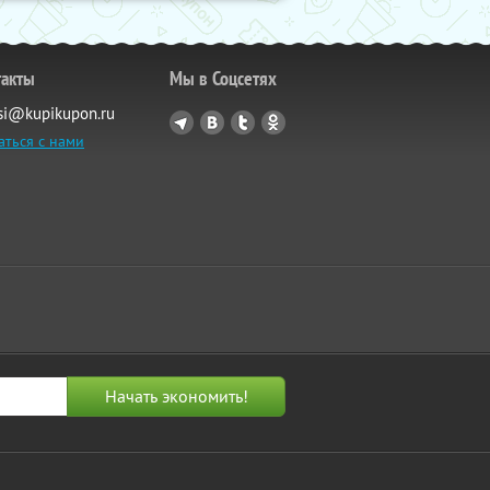
такты
Мы в Соцсетях
si@kupikupon.ru
аться с нами