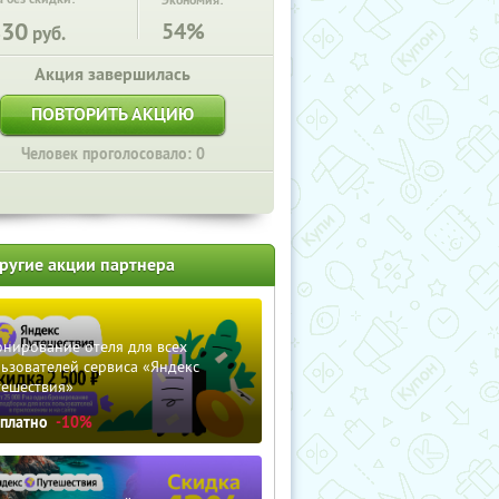
Экономия:
830
54%
руб.
Акция завершилась
ПОВТОРИТЬ АКЦИЮ
Человек проголосовало: 0
ругие акции партнера
нирование отеля для всех
ьзователей сервиса «Яндекс
тешествия»
сплатно
-10%