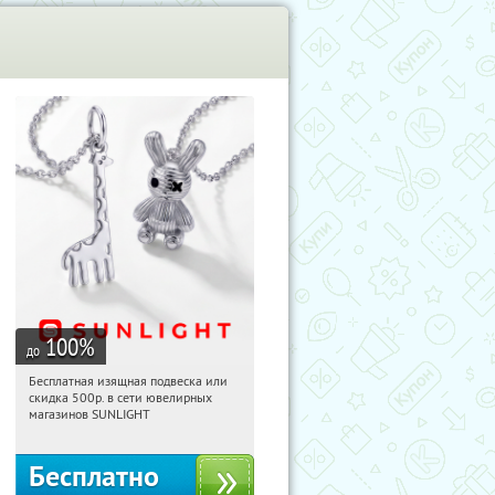
100
%
до
Бесплатная изящная подвеска или
16:14:34
Получили:
74
скидка 500р. в сети ювелирных
Россия
магазинов SUNLIGHT
Бесплатно