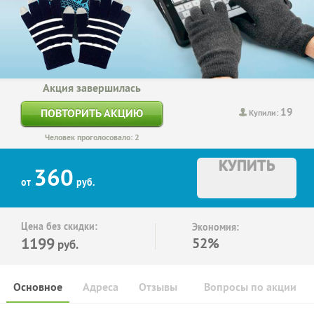
Акция завершилась
19
ПОВТОРИТЬ АКЦИЮ
Купили:
Человек проголосовало: 2
КУПИТЬ
360
от
руб.
Цена без скидки:
Экономия:
1199
52%
руб.
Основное
Адреса
Отзывы
Вопросы по акции