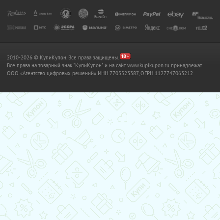
2010-2026 © КупиКупон. Все права защищены.
Все права на товарный знак "КупиКупон" и на сайт www.kupikupon.ru принадлежат
OOO «Агентство цифровых решений» ИНН 7705523387, ОГРН 1127747063212