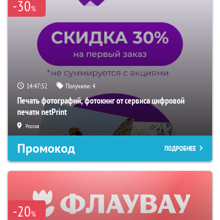
-30
%
14:47:50
Получили:
4
Печать фотографий, фотокниг от сервиса цифровой
печати netPrint
Россия
Промокод
ПОДРОБНЕЕ
-20
%