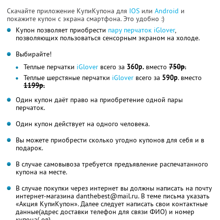
Скачайте приложение КупиКупона для
IOS
или
Android
и
покажите купон с экрана смартфона. Это удобно :)
Купон позволяет приобрести
пару перчаток iGlover
,
позволяющих пользоваться сенсорным экраном на холоде.
Выбирайте!
Теплые перчатки
iGlover
всего за
360р.
вместо
750р.
Теплые шерстяные перчатки
iGlover
всего за
590р
. вместо
1199р.
Один купон даёт право на приобретение одной пары
перчаток.
Один купон действует на одного человека.
Вы можете приобрести сколько угодно купонов для себя и в
подарок.
В случае самовывоза требуется предъявление распечатанного
купона на месте.
В случае покупки через интернет вы должны написать на почту
интернет-магазина danthebest@mail.ru. В теме письма указать
«Акция КупиКупон». Далее следует написать свои контактные
данные(адрес доставки телефон для связи ФИО) и номер
купона(-ов).