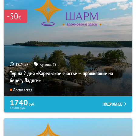
-50
%
19:24:26
Купили:
39
Тур на 2 дня «Карельское счастье — проживание на
берегу Ладоги»
Достоевская
1740
ПОДРОБНЕЕ
руб.
13900
руб.