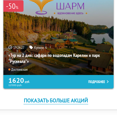
-50
%
19:24:26
Купили:
6
«Тур на 2 дня: сафари по водопадам Карелии и парк
“Рускеала"»
Достоевская
1620
ПОДРОБНЕЕ
руб.
12900
руб.
ПОКАЗАТЬ БОЛЬШЕ АКЦИЙ