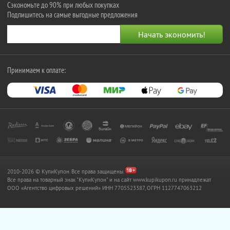
Сэкономьте до 90% при любых покупках
Подпишитесь на самые выгодные предложения
Принимаем к оплате:
2010-2026 © КупиКупон. Все права защищены.
Все права на товарный знак "КупиКупон" и на сайт www.kupikupon.ru принадлежат
OOO «Агентство цифровых решений» ИНН 7705523387, ОГРН 1127747063212