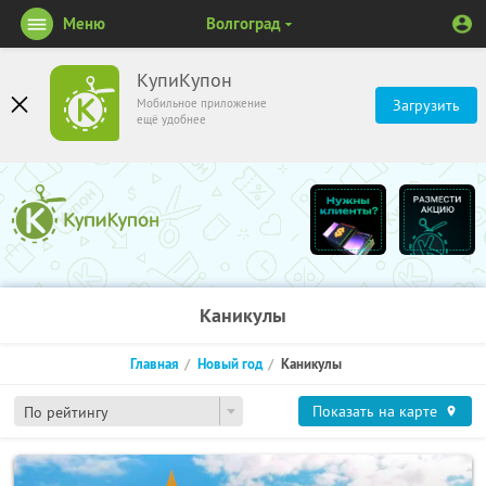
Меню
Волгоград
КупиКупон
Мобильное приложение
Загрузить
ещё удобнее
Каникулы
Главная
Новый год
Каникулы
Показать на карте
По рейтингу