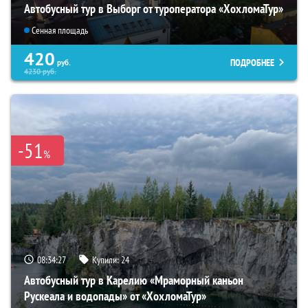
Автобусный тур в Выборг от туроператора «ХохломаТур»
Сенная площадь
420
ПОДРОБНЕЕ
руб.
4230
руб.
-51
%
08:34:26
Купили:
24
Автобусный тур в Карелию «Мраморный каньон
Рускеала и водопады» от «ХохломаТур»