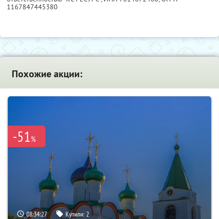
1167847445380
Похожие акции:
-51
%
08:34:26
Купили:
2