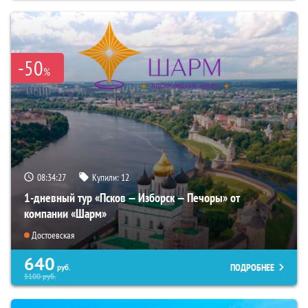
-50
%
08:34:26
Купили:
12
1-дневный тур «Псков — Изборск — Печоры» от
компании «Шарм»
Достоевская
640
ПОДРОБНЕЕ
руб.
5100
руб.