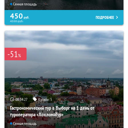
Сенная площадь
450
ПОДРОБНЕЕ
руб.
4550
руб.
-51
%
08:34:26
Купили:
5
Гастрономический тур в Выборг на 1 день от
туроператора «ХохломаТур»
Сенная площадь