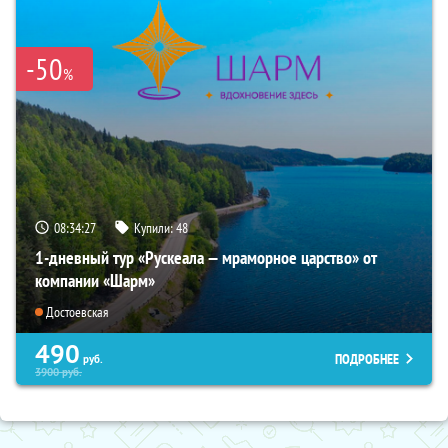
-50
%
08:34:26
Купили:
48
1-дневный тур «Рускеала — мраморное царство» от
компании «Шарм»
Достоевская
490
ПОДРОБНЕЕ
руб.
3900
руб.