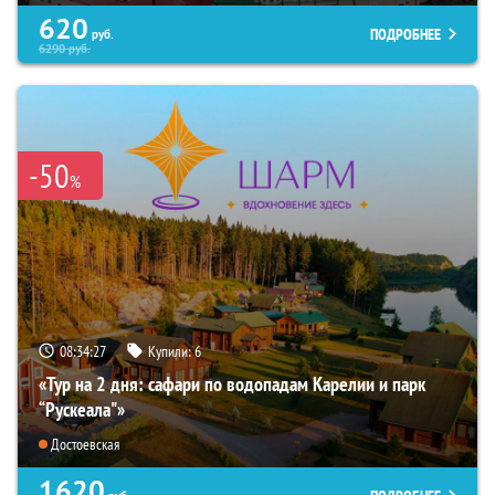
620
ПОДРОБНЕЕ
руб.
6290
руб.
-50
%
08:34:26
Купили:
6
«Тур на 2 дня: сафари по водопадам Карелии и парк
“Рускеала"»
Достоевская
1620