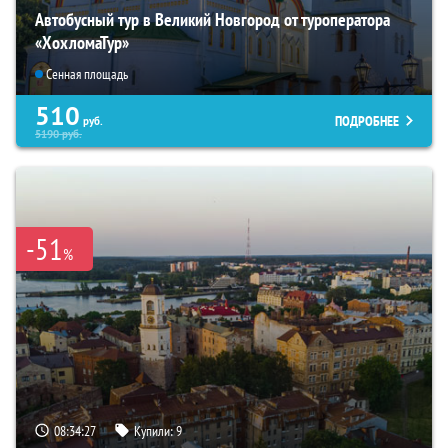
Автобусный тур в Великий Новгород от туроператора
«ХохломаТур»
Сенная площадь
510
ПОДРОБНЕЕ
руб.
5190
руб.
-51
%
08:34:26
Купили:
9