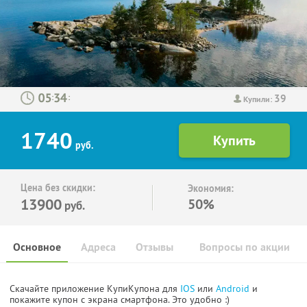
39
:
:
Купили:
1740
руб.
Цена без скидки:
Экономия:
13900
50%
руб.
Основное
Адреса
Отзывы
Вопросы по акции
Скачайте приложение КупиКупона для
IOS
или
Android
и
покажите купон с экрана смартфона. Это удобно :)