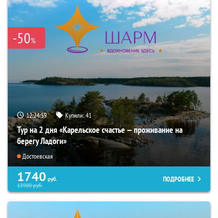
-50
%
12:24:57
Купили:
41
Тур на 2 дня «Карельское счастье — проживание на
берегу Ладоги»
Достоевская
1740
ПОДРОБНЕЕ
руб.
13900
руб.