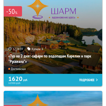
-50
%
12:24:57
Купили:
6
«Тур на 2 дня: сафари по водопадам Карелии и парк
“Рускеала"»
Достоевская
1620
ПОДРОБНЕЕ
руб.
12900
руб.