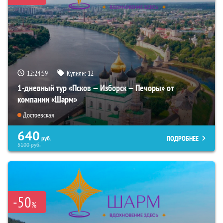
12:24:57
Купили:
12
1-дневный тур «Псков — Изборск — Печоры» от
компании «Шарм»
Достоевская
640
ПОДРОБНЕЕ
руб.
5100
руб.
-50
%