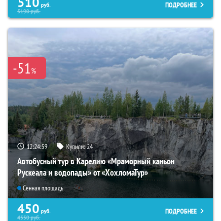
510
ПОДРОБНЕЕ
руб.
5190
руб.
-51
%
12:24:57
Купили:
24
Автобусный тур в Карелию «Мраморный каньон
Рускеала и водопады» от «ХохломаТур»
Сенная площадь
450
ПОДРОБНЕЕ
руб.
4550
руб.