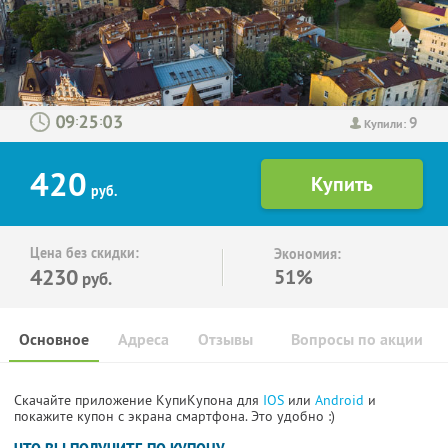
9
:
:
Купили:
420
руб.
Цена без скидки:
Экономия:
4230
51%
руб.
Основное
Адреса
Отзывы
Вопросы по акции
Скачайте приложение КупиКупона для
IOS
или
Android
и
покажите купон с экрана смартфона. Это удобно :)