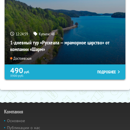
12:24:57
Купили:
48
1-дневный тур «Рускеала — мраморное царство» от
компании «Шарм»
Достоевская
490
ПОДРОБНЕЕ
руб.
3900
руб.
Компания
Основное
Публикации о нас