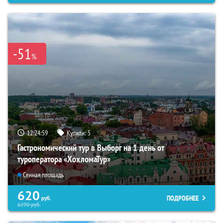
-51
%
12:24:57
Купили:
5
Гастрономический тур в Выборг на 1 день от
туроператора «ХохломаТур»
Сенная площадь
620
ПОДРОБНЕЕ
руб.
6290
руб.