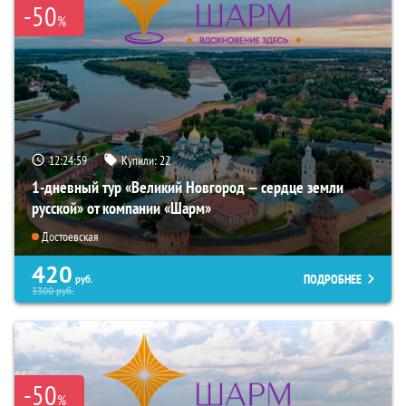
-50
%
12:24:57
Купили:
22
1-дневный тур «Великий Новгород — сердце земли
русской» от компании «Шарм»
Достоевская
420
ПОДРОБНЕЕ
руб.
3300
руб.
-50
%