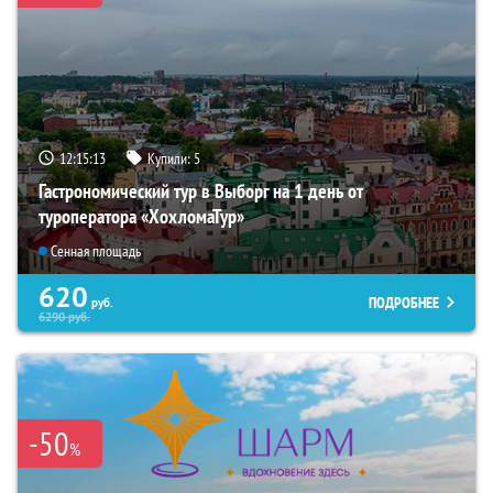
12:15:12
Купили:
5
Гастрономический тур в Выборг на 1 день от
туроператора «ХохломаТур»
Сенная площадь
620
ПОДРОБНЕЕ
руб.
6290
руб.
-50
%