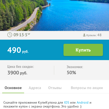
48
:
:
Купили:
490
руб.
Цена без скидки:
Экономия:
3900
50%
руб.
Основное
Адреса
Отзывы
Вопросы по акции
Скачайте приложение КупиКупона для
IOS
или
Android
и
покажите купон с экрана смартфона. Это удобно :)