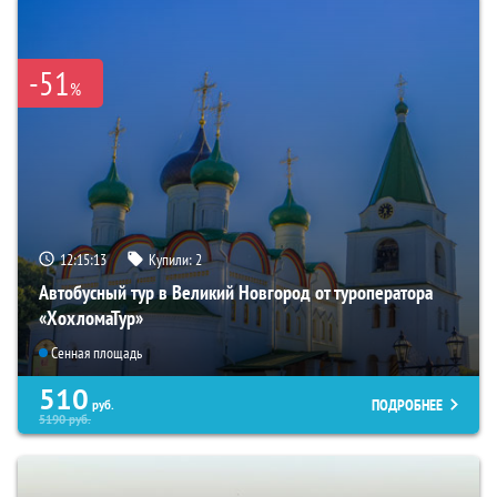
-51
%
12:15:12
Купили:
2
Автобусный тур в Великий Новгород от туроператора
«ХохломаТур»
Сенная площадь
510
ПОДРОБНЕЕ
руб.
5190
руб.