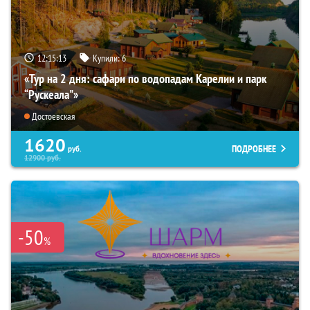
12:15:12
Купили:
6
«Тур на 2 дня: сафари по водопадам Карелии и парк
“Рускеала"»
Достоевская
1620
ПОДРОБНЕЕ
руб.
12900
руб.
-50
%