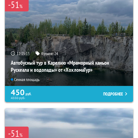
-51
%
12:15:12
Купили:
24
Автобусный тур в Карелию «Мраморный каньон
Рускеала и водопады» от «ХохломаТур»
Сенная площадь
450
ПОДРОБНЕЕ
руб.
4550
руб.
-51
%