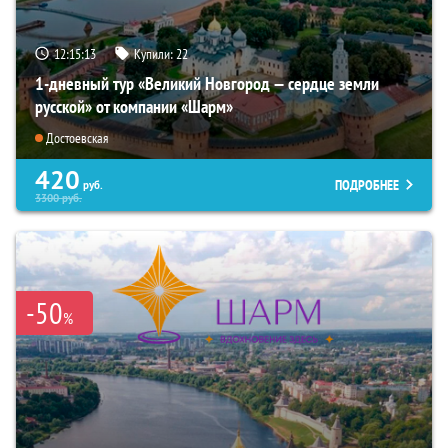
12:15:12
Купили:
22
1-дневный тур «Великий Новгород — сердце земли
русской» от компании «Шарм»
Достоевская
420
ПОДРОБНЕЕ
руб.
3300
руб.
-50
%