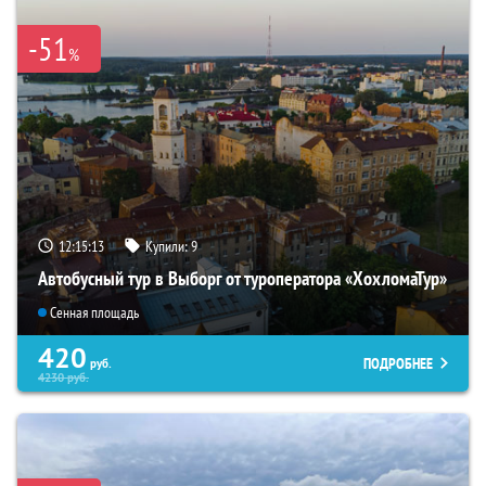
-51
%
12:15:12
Купили:
9
Автобусный тур в Выборг от туроператора «ХохломаТур»
Сенная площадь
420
ПОДРОБНЕЕ
руб.
4230
руб.