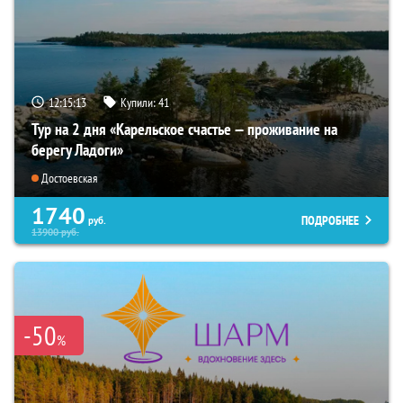
12:15:12
Купили:
41
Тур на 2 дня «Карельское счастье — проживание на
берегу Ладоги»
Достоевская
1740
ПОДРОБНЕЕ
руб.
13900
руб.
-50
%