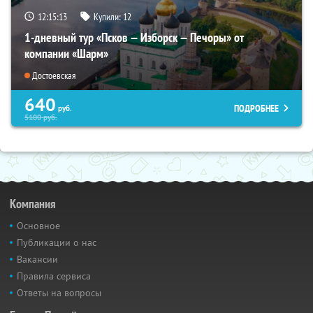
12:15:12
Купили:
12
1-дневный тур «Псков — Изборск — Печоры» от
компании «Шарм»
Достоевская
640
ПОДРОБНЕЕ
руб.
5100
руб.
Компания
Основное
Публикации о нас
Вакансии
Правила сервиса
Ответы на вопросы