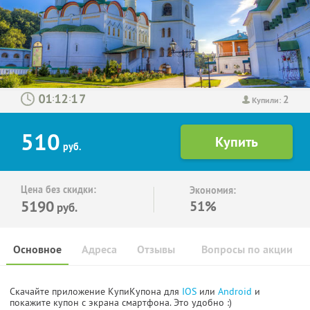
2
:
:
Купили:
510
руб.
Цена без скидки:
Экономия:
5190
51%
руб.
Основное
Адреса
Отзывы
Вопросы по акции
Скачайте приложение КупиКупона для
IOS
или
Android
и
покажите купон с экрана смартфона. Это удобно :)