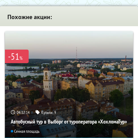
Похожие акции:
-51
%
04:12:13
Купили:
9
Автобусный тур в Выборг от туроператора «ХохломаТур»
Сенная площадь