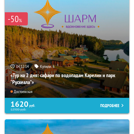
-50
%
04:12:13
Купили:
6
«Тур на 2 дня: сафари по водопадам Карелии и парк
“Рускеала"»
Достоевская
1620
ПОДРОБНЕЕ
руб.
12900
руб.