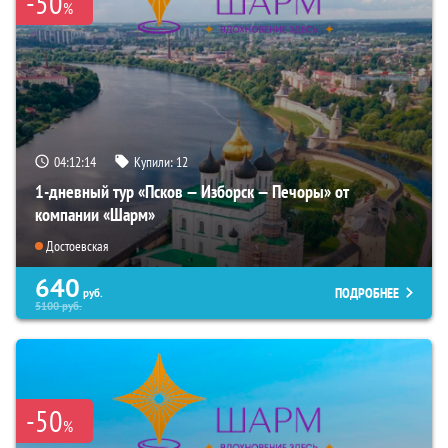
-50
%
04:12:13
Купили:
12
1-дневный тур «Псков — Изборск — Печоры» от
компании «Шарм»
Достоевская
640
ПОДРОБНЕЕ
руб.
5100
руб.
-50
%