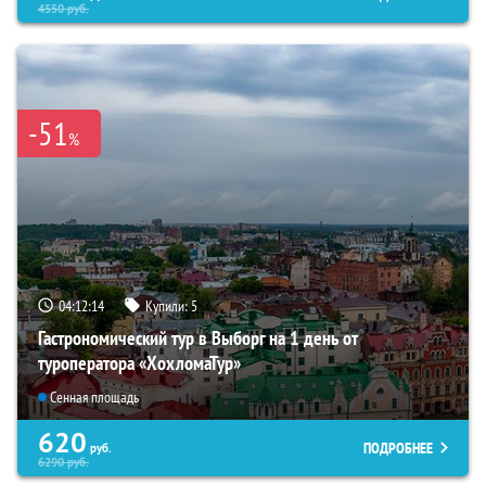
4550
руб.
-51
%
04:12:13
Купили:
5
Гастрономический тур в Выборг на 1 день от
туроператора «ХохломаТур»
Сенная площадь
620
ПОДРОБНЕЕ
руб.
6290
руб.