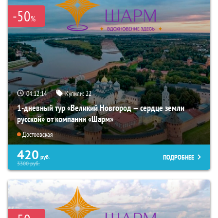
-50
%
04:12:13
Купили:
22
1-дневный тур «Великий Новгород — сердце земли
русской» от компании «Шарм»
Достоевская
420
ПОДРОБНЕЕ
руб.
3300
руб.