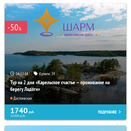
-50
%
04:12:13
Купили:
39
Тур на 2 дня «Карельское счастье — проживание на
берегу Ладоги»
Достоевская
1740
ПОДРОБНЕЕ
руб.
13900
руб.