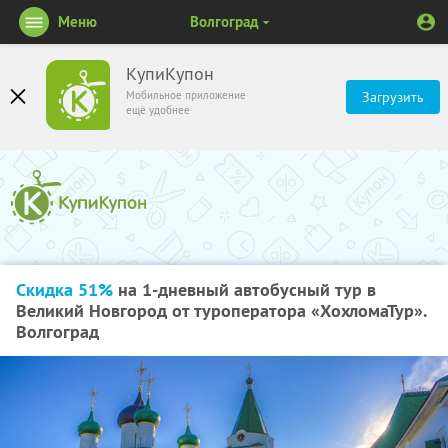
Меню
Волгоград
КупиКупон
Мобильное приложение
Загрузить
ещё удобнее
Скидка 51%
на 1-дневный автобусный тур в
Великий Новгород от туроператора «ХохломаТур».
Волгоград