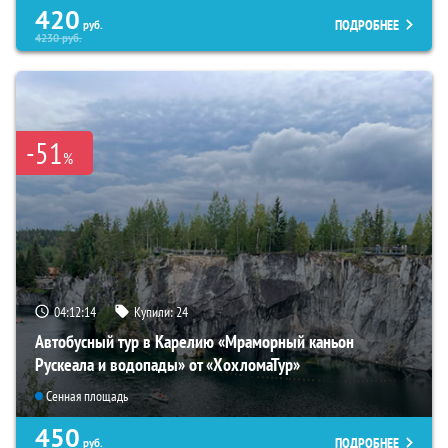
420
ПОДРОБНЕЕ
руб.
4230
руб.
-51
%
04:12:13
Купили:
24
Автобусный тур в Карелию «Мраморный каньон
Рускеала и водопады» от «ХохломаТур»
Сенная площадь
450
ПОДРОБНЕЕ
руб.