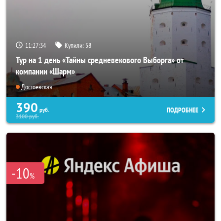
11:27:33
Купили:
58
Тур на 1 день «Тайны средневекового Выборга» от
компании «Шарм»
Достоевская
390
ПОДРОБНЕЕ
руб.
3100
руб.
-10
%