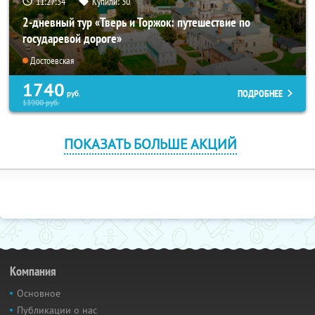
11:27:33
Купили:
30
2-дневный тур «Тверь и Торжок: путешествие по
государевой дороге»
Достоевская
1740
ПОДРОБНЕЕ
руб.
13900
руб.
ПОКАЗАТЬ БОЛЬШЕ АКЦИЙ
Компания
Основное
Публикации о нас