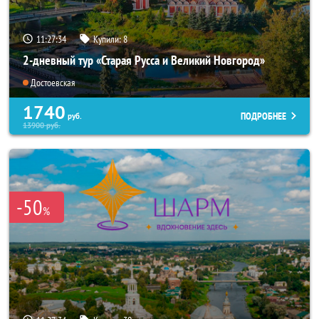
11:27:33
Купили:
8
2-дневный тур «Старая Русса и Великий Новгород»
Достоевская
1740
ПОДРОБНЕЕ
руб.
13900
руб.
-50
%