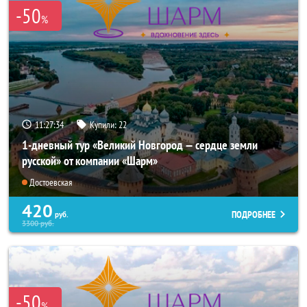
-50
%
11:27:33
Купили:
22
1-дневный тур «Великий Новгород — сердце земли
русской» от компании «Шарм»
Достоевская
420
ПОДРОБНЕЕ
руб.
3300
руб.
-50
%