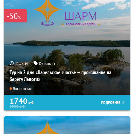
-50
%
11:27:33
Купили:
39
Тур на 2 дня «Карельское счастье — проживание на
берегу Ладоги»
Достоевская
1740
ПОДРОБНЕЕ
руб.
13900
руб.