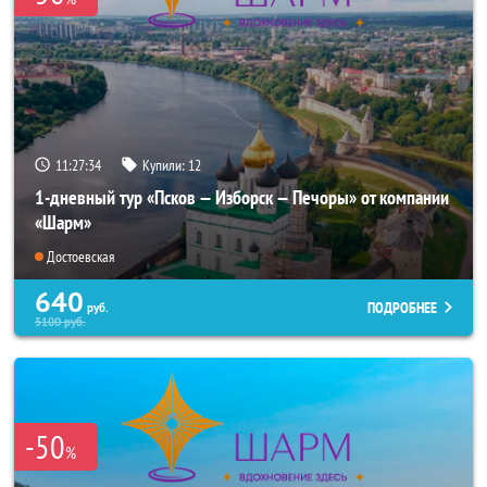
11:27:33
Купили:
12
1-дневный тур «Псков — Изборск — Печоры» от компании
«Шарм»
Достоевская
640
ПОДРОБНЕЕ
руб.
5100
руб.
-50
%