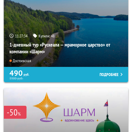
11:27:33
Купили:
48
1-дневный тур «Рускеала — мраморное царство» от
компании «Шарм»
Достоевская
490
ПОДРОБНЕЕ
руб.
3900
руб.
-50
%