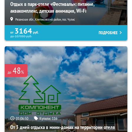
Отдых в парк-отеле «Фестиваль»: питание,
аквакомплекс, детская анимация, Wi-Fi
Рязанская обл., Клепиковский район, пос. Чулис
3164
ПОДРОБНЕЕ
от
руб.
до
107880
руб.
48
%
до
01:06:49
Купили:
116
От 3 дней отдыха в мини-домах на территории отеля