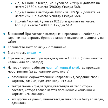
2 дня/1 ночь в выходные. Купон за 3794р. и доплата на
месте: 21550р. вместо 39600р. Скидка 36%
3 дня/2 ночи в выходные. Купон за 5092р. и доплата на
месте: 28700р. вместо 52800р. Скидка 36%
8 дней/7 ночей. Купон за 8212р. и доплата на месте:
46650р. вместо 140800р. Скидка 61%
Внимание!
При заезде в выходные и праздники необходимо
заранее подтвердить бронирование и осуществить доплату на
сайте
Количество мест по акции ограничено
В стоимость
входит:
Страховой депозит при аренде дома — 10000р. (оплачивается
наличными при заезде)
На территории работает
частный конный клуб
, где проходят
мероприятия (за дополнительную плату):
различные художественные направления, создание своей
картины, слайма, куклы/лошади из лыка
театральные игры, загадки, квест-игра на территории
поселка, которая завершается посещением конюшни и
кормлением лошадей
экскурсия на ранчо, мини-квест, активности в быту лошадей,
аджилити