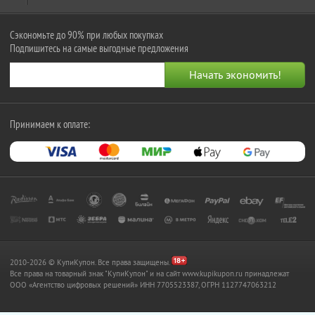
Сэкономьте до 90% при любых покупках
Подпишитесь на самые выгодные предложения
Принимаем к оплате:
2010-2026 © КупиКупон. Все права защищены.
Все права на товарный знак "КупиКупон" и на сайт www.kupikupon.ru принадлежат
OOO «Агентство цифровых решений» ИНН 7705523387, ОГРН 1127747063212