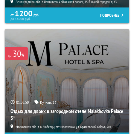
Ленинградская обл., г. Ломоносов, Сойкинская дорога, 15-й жилой городок, д. 43
1200
ПОДРОБНЕЕ
от
руб.
до
14900
руб.
30
%
до
01:06:49
Купили:
13
Отдых для двоих в загородном отеле Malakhovka Palace
5*
Московская обл., г. о. Люберцы, пгт Малаховка, ул. Красковский Обрыв, 7к1