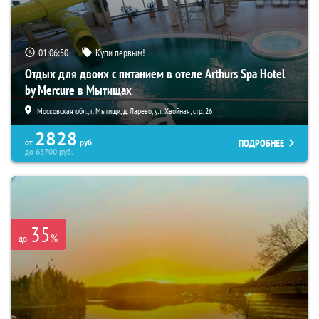
01:06:49
Купи первым!
Отдых для двоих с питанием в отеле Arthurs Spa Hotel
by Mercure в Мытищах
Московская обл., г. Мытищи, д. Ларево, ул. Хвойная, стр. 26
2828
ПОДРОБНЕЕ
от
руб.
до
65700
руб.
35
%
до