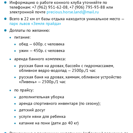
Информацию о работе конного клуба уточняйте по
телефонам:
+7 (962) 951-62-08,
+7 (906) 795-93-88
или
электронной почте
precious.horse.land@mail.ru
Всего в 22 км от базы отдыха находится уникальное место —
парк львов «Земля прайда»
Доплаты по желанию:
питание:
обед — 600р. с человека
ужин — 450р. с человека
аренда банного комплекса:
русская баня на дровах, бассейн с гидромассажем,
обливное ведро-водопад — 2500р./1 час
русская баня на дровах, хаммам, обливное устройство
«Ливень» — 2500р./1 час
по прайсу:
дополнительная уборка
аренда спортивного инвентаря (по сезону);
детский досуг
услуги няни для ребенка
катание на пони (дети до 40 кг)