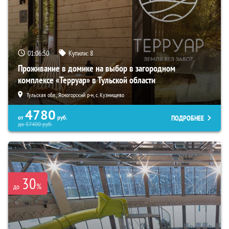
01:06:49
Купили:
8
Проживание в домике на выбор в загородном
комплексе «Терруар» в Тульской области
Тульская обл., Ясногорский р-н, с. Кузмищево
4780
ПОДРОБНЕЕ
от
руб.
до
57400
руб.
30
%
до