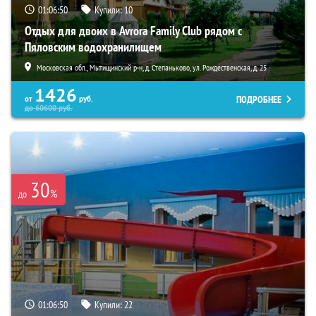
01:06:49
Купили:
10
Отдых для двоих в Avrora Family Club рядом с
Пяловским водохранилищем
Московская обл., Мытищинский р-н, д. Степаньково, ул. Рождественская, д. 25
1426
ПОДРОБНЕЕ
от
руб.
до
60600
руб.
30
%
до
01:06:49
Купили:
22