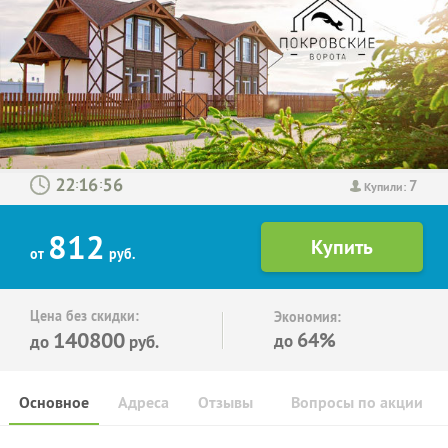
7
:
:
Купили:
812
от
руб.
Цена без скидки:
Экономия:
140800
64%
до
до
руб.
Основное
Адреса
Отзывы
Вопросы по акции