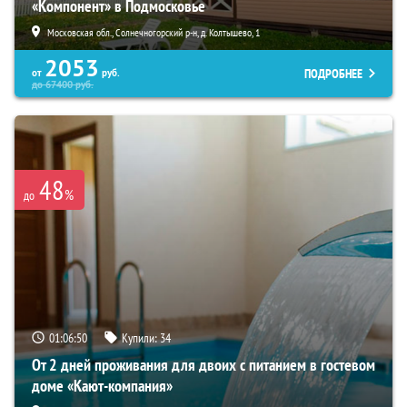
«Компонент» в Подмосковье
Московская обл., Солнечногорский р-н, д. Колтышево, 1
2053
ПОДРОБНЕЕ
от
руб.
до
67400
руб.
48
%
до
01:06:49
Купили:
34
От 2 дней проживания для двоих с питанием в гостевом
доме «Кают-компания»