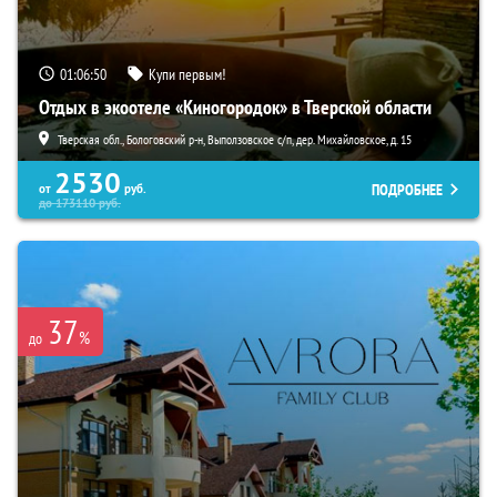
01:06:49
Купи первым!
Отдых в экоотеле «Киногородок» в Тверской области
Тверская обл., Бологовский р-н, Выползовское с/п, дер. Михайловское, д. 15
2530
ПОДРОБНЕЕ
от
руб.
до
173110
руб.
37
%
до