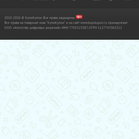
2010-2026 © КупиКупон. Все права защищены.
Все права на товарный знак "КупиКупон" и на сайт www.kupikupon.ru принадлежат
OOO «Агентство цифровых решений» ИНН 7705523387, ОГРН 1127747063212