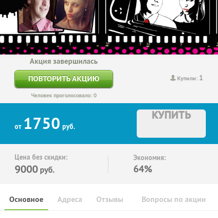
Акция завершилась
1
ПОВТОРИТЬ АКЦИЮ
Купили:
Человек проголосовало: 0
КУПИТЬ
1750
от
руб.
Цена без скидки:
Экономия:
9000
64%
руб.
Основное
Адреса
Отзывы
Вопросы по акции