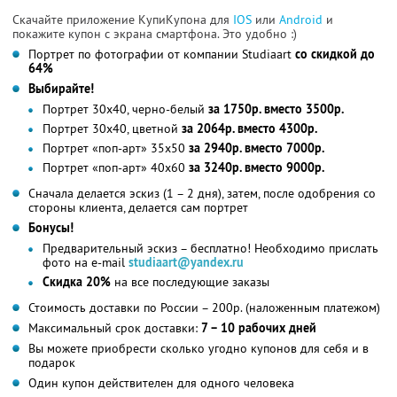
Скачайте приложение КупиКупона для
IOS
или
Android
и
покажите купон с экрана смартфона. Это удобно :)
Портрет по фотографии от компании Studiaart
со скидкой до
64%
Выбирайте!
Портрет 30х40, черно-белый
за 1750р. вместо 3500р.
Портрет 30х40, цветной
за 2064р. вместо 4300р.
Портрет «поп-арт» 35х50
за 2940р. вместо 7000р.
Портрет «поп-арт» 40х60
за 3240р. вместо 9000р.
Сначала делается эскиз (1 – 2 дня), затем, после одобрения со
стороны клиента, делается сам портрет
Бонусы!
Предварительный эскиз – бесплатно! Необходимо прислать
фото на e-mail
studiaart@yandex.ru
Скидка 20%
на все последующие заказы
Стоимость доставки по России – 200р. (наложенным платежом)
Максимальный срок доставки:
7 – 10 рабочих дней
Вы можете приобрести сколько угодно купонов для себя и в
подарок
Один купон действителен для одного человека