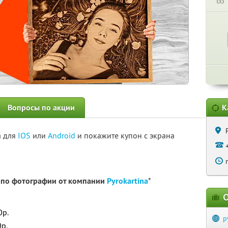
∞
Вопросы по акции
К
а для
IOS
или
Android
и покажите купон с экрана
е по фотографии от компании
Pyrokartina
*
О
0р.
p
р.