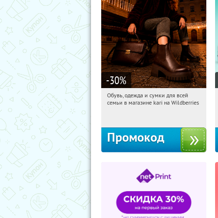
-30
%
Обувь, одежда и сумки для всей
21:21:35
Получи первым!
семьи в магазине kari на Wildberries
Россия
Промокод