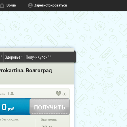
Войти
Зарегистрироваться
48
1
83
Здоровье
ПолучиКупон
rokartina. Волгоград
1
(1)
или:
0
ПОЛУЧИТЬ
руб.
 без скидки:
Экономия: