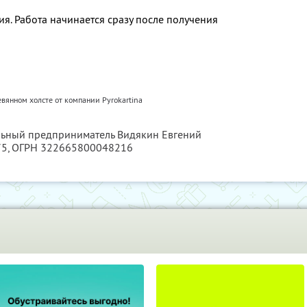
ия. Работа начинается сразу после получения
евянном холсте от компании Pyrokartina
альный предприниматель Видякин Евгений
75
, ОГРН 322665800048216