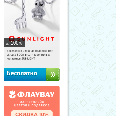
100
%
до
Бесплатная изящная подвеска или
21:21:35
Получили:
73
скидка 500р. в сети ювелирных
Россия
магазинов SUNLIGHT
Бесплатно