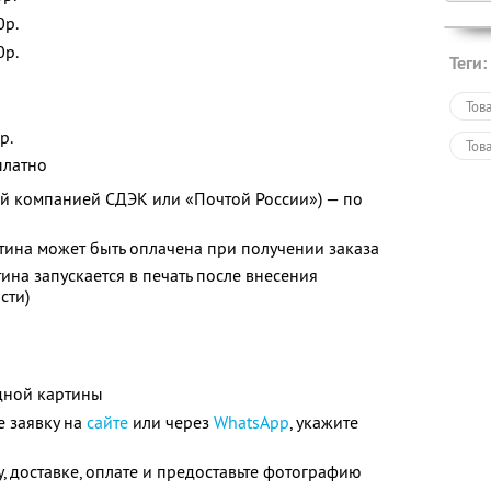
0р.
0р.
Теги:
Тов
р.
Тов
платно
ой компанией СДЭК или «Почтой России») — по
ртина может быть оплачена при получении заказа
тина запускается в печать после внесения
сти)
дной картины
е заявку на
сайте
или через
WhatsApp
, укажите
у, доставке, оплате и предоставьте фотографию