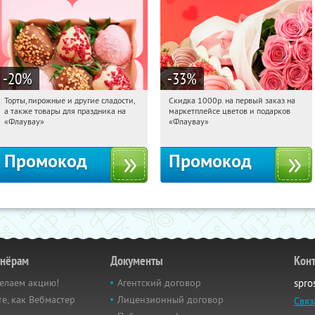
-20
%
-33
%
Торты, пирожные и другие сладости,
Скидка 1000р. на первый заказ на
21:21:35
Получили:
6
21:21:35
Получили:
18
а также товары для праздника на
маркетплейсе цветов и подарков
Россия
Россия
«Флаувау»
«Флаувау»
Промокод
Промокод
тнёрам
Документы
Кон
елаем акцию!
Агентский договор
spro
е, как Вебмастер
Лицензионный договор
Связ