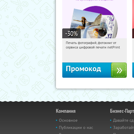
-30
%
Печать фотографий, фотокниг от
21:21:35
Получили:
4
сервиса цифровой печати netPrint
Россия
Промокод
Компания
Бизнес-Пар
Основное
Давайте сд
Публикации о нас
Заработайт