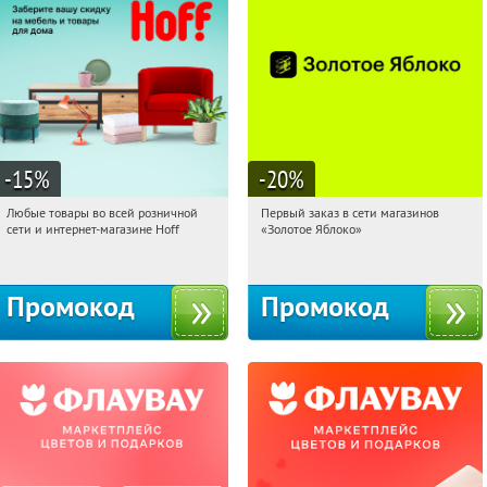
-15
%
-20
%
Любые товары во всей розничной
Первый заказ в сети магазинов
21:21:35
Получили:
83
21:21:35
Получи первым!
сети и интернет-магазине Hoff
«Золотое Яблоко»
Москва, 1-й Волоколамский проезд,
Россия
10с1
Промокод
Промокод