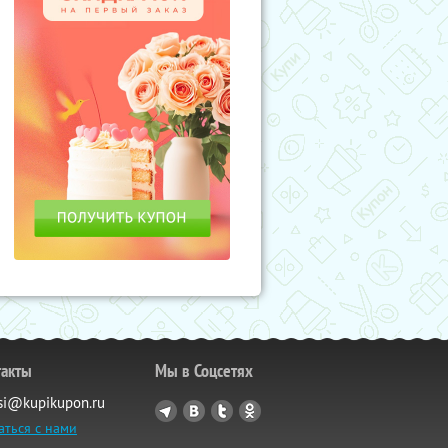
такты
Мы в Соцсетях
si@kupikupon.ru
аться с нами