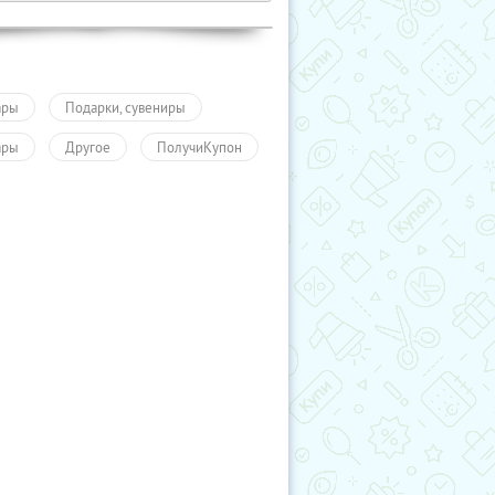
ары
Подарки, сувениры
ары
Другое
ПолучиКупон