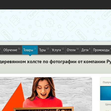
1
31
25
13
12
16
6
Обучение
Товары
Туры
Услуги
Отели
Дети
Промокоды
деревянном холсте по фотографии от компании Py
Получ
Цена