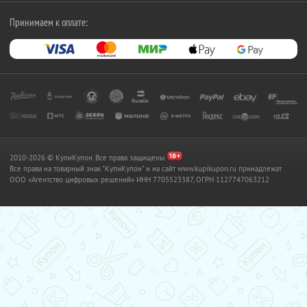
Принимаем к оплате:
2010-2026 © КупиКупон. Все права защищены.
Все права на товарный знак "КупиКупон" и на сайт www.kupikupon.ru принадлежат
OOO «Агентство цифровых решений» ИНН 7705523387, ОГРН 1127747063212