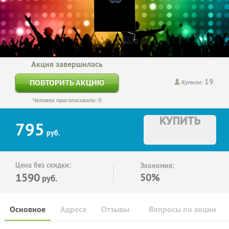
Акция завершилась
19
ПОВТОРИТЬ АКЦИЮ
Купили:
Человек проголосовало: 0
КУПИТЬ
795
руб.
Цена без скидки:
Экономия:
1590
50%
руб.
Основное
Адреса
Отзывы
Вопросы по акции