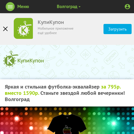
Меню
Волгоград
КупиКупон
Мобильное приложение
Загрузить
ещё удобнее
Яркая и стильная футболка-эквалайзер
за 795р.
вместо 1590р.
Станьте звездой любой вечеринки!
Волгоград