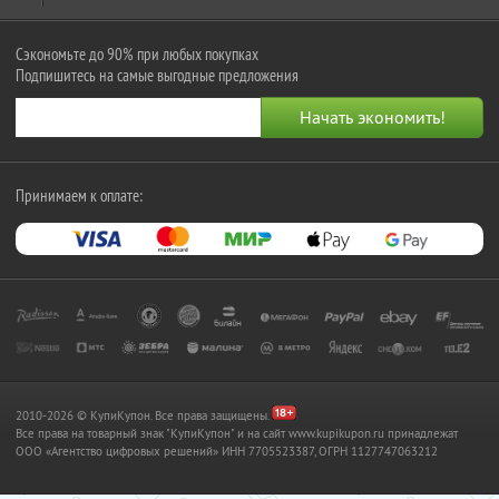
Сэкономьте до 90% при любых покупках
Подпишитесь на самые выгодные предложения
Принимаем к оплате:
2010-2026 © КупиКупон. Все права защищены.
Все права на товарный знак "КупиКупон" и на сайт www.kupikupon.ru принадлежат
OOO «Агентство цифровых решений» ИНН 7705523387, ОГРН 1127747063212