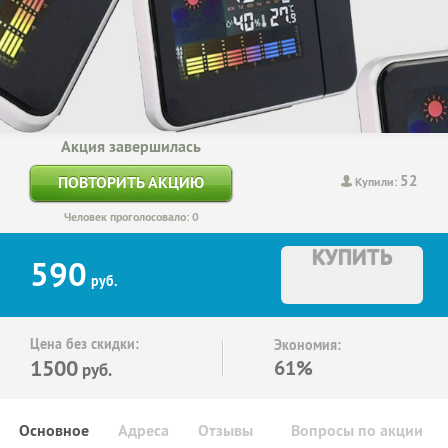
Акция завершилась
52
ПОВТОРИТЬ АКЦИЮ
Купили:
Человек проголосовало: 0
КУПИТЬ
590
руб.
Цена без скидки:
Экономия:
1500
61%
руб.
Основное
Адреса
Отзывы
Вопросы по акции