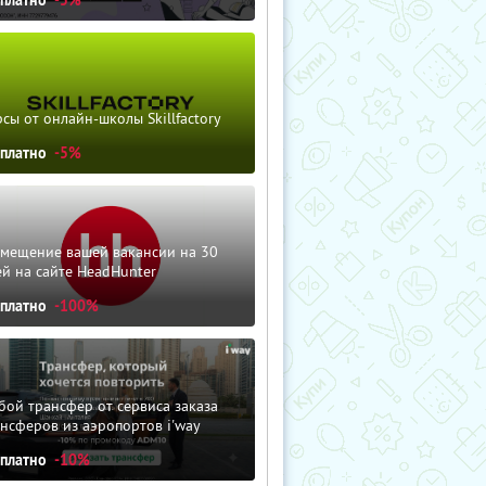
сы от онлайн-школы Skillfactory
сплатно
-5%
змещение вашей вакансии на 30
й на сайте HeadHunter
сплатно
-100%
ой трансфер от сервиса заказа
нсферов из аэропортов i'way
сплатно
-10%