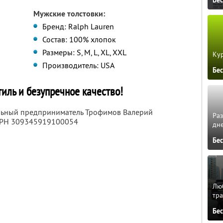
Мужские толстовки:
Бренд: Ralph Lauren
Состав: 100% хлопок
Размеры: S, M, L, XL, XXL
Кур
Производитель: USA
Бе
иль и безупречное качество!
альный предприниматель Трофимов Валерий
Ра
ГРН 309345919100054
дне
Бе
Люб
тра
Бе