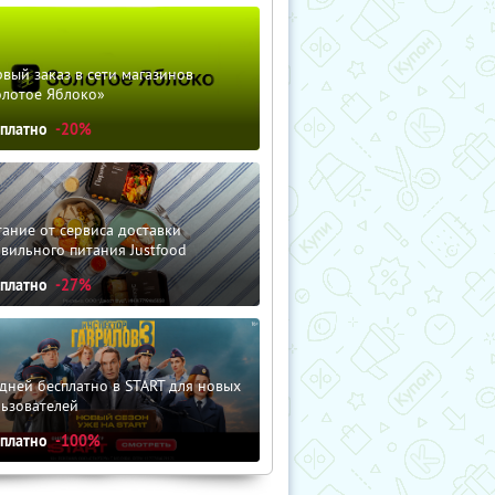
вый заказ в сети магазинов
олотое Яблоко»
сплатно
-20%
ание от сервиса доставки
вильного питания Justfood
сплатно
-27%
дней бесплатно в START для новых
льзователей
сплатно
-100%