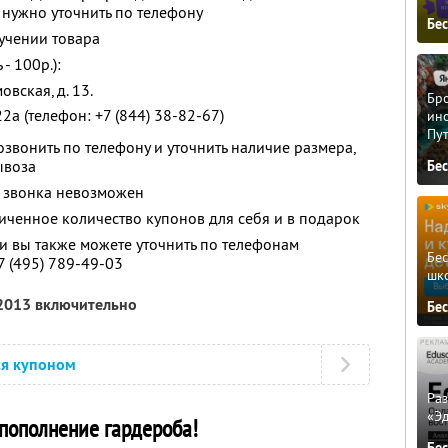
нужно уточнить по телефону
Бе
учении товара
- 100р.):
овская, д. 13.
Бро
 22а (телефон: +7 (844) 38-82-67)
ино
Пу
вонить по телефону и уточнить наличие размера,
ывоза
Бе
 звонка невозможен
ченное количество купонов для себя и в подарок
 вы также можете уточнить по телефонам
Бе
7 (495) 789-49-03
шк
 2013 включительно
Бе
ся купоном
Ра
«Э
пополнение гардероба!
Бе