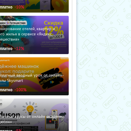
сплатно
-10%
нирование отелей, квартир и
го жилья в сервисе «Яндекс
тешествия»
сплатно
-12%
сплатный вводный урок от онлайн-
олы Skysmart
сплатно
-100%
зличные курсы от онлайн-академии
дюсон»
сплатно
-5%