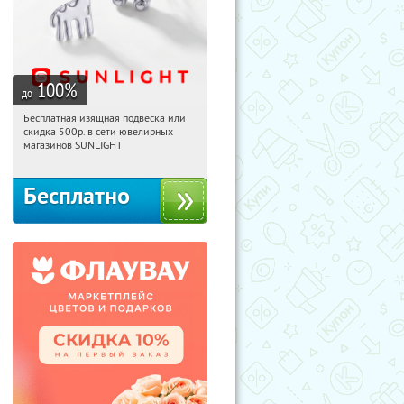
100
%
до
Бесплатная изящная подвеска или
05:31:22
Получили:
74
скидка 500р. в сети ювелирных
Россия
магазинов SUNLIGHT
Бесплатно