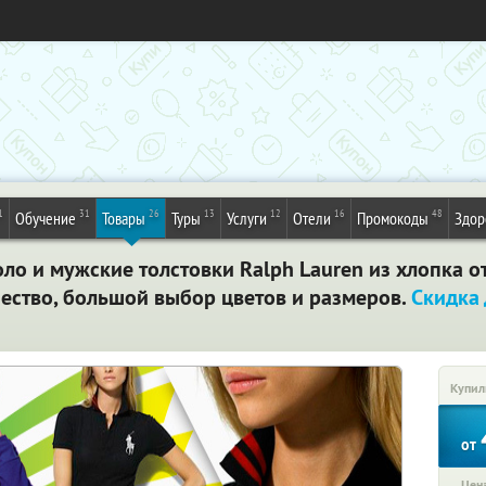
1
31
26
13
12
16
48
Обучение
Товары
Туры
Услуги
Отели
Промокоды
Здор
ло и мужские толстовки Ralph Lauren из хлопка о
чество, большой выбор цветов и размеров.
Скидка
Купил
от
Цена