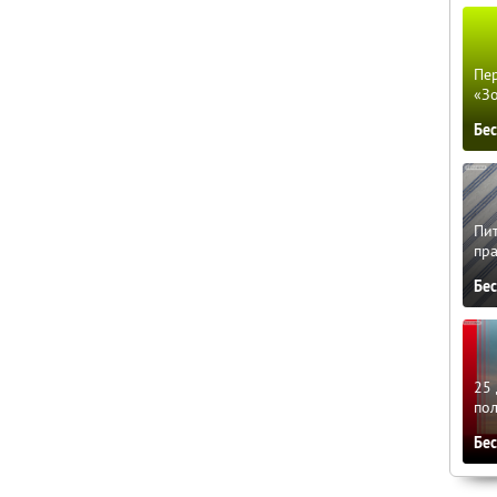
Пер
«З
Бе
Пит
пра
Бе
25 
по
Бе