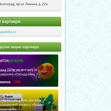
Волгоград, пр-кт Ленина, д. 22а
 партнере:
opsdelka.ru
ругие акции партнера
дка 300р. на поездку от
ршеринга «Ситидрайв»
сплатно
-50%
нирование отеля для всех
ьзователей сервиса «Яндекс
тешествия»