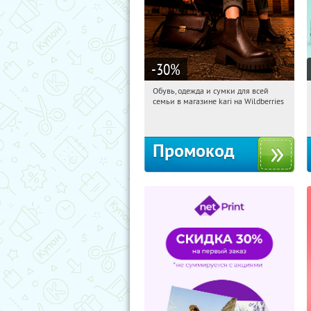
-30
%
Обувь, одежда и сумки для всей
05:31:22
Получили:
32
семьи в магазине kari на Wildberries
Россия
Промокод