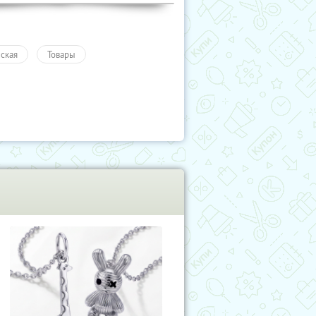
ская
Товары