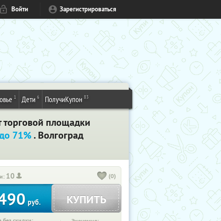
Войти
Зарегистрироваться
1
6
83
овье
Дети
ПолучиКупон
т торговой площадки
 до 71%
. Волгоград
10
(0)
и:
490
КУПИТЬ
руб.
 без скидки: