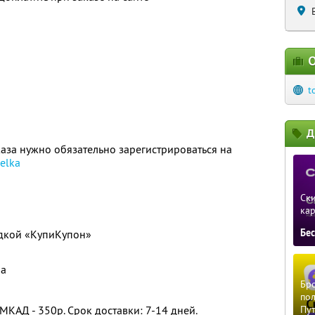
О
t
Д
за нужно обязательно зарегистрироваться на
elka
Ски
ка
Бе
идкой «КупиКупон»
ра
Бро
пол
МКАД - 350р. Срок доставки: 7-14 дней.
Пу