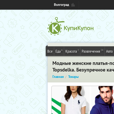
Волгоград
6
2
24
Все
Еда
Красота
Развлечения
Авто
Модные женские платья-по
Topsdelka. Безупречное ка
Главная
Товары