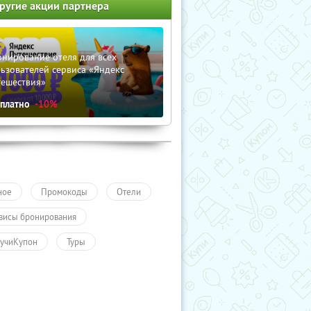
ругие акции партнера
нирование отеля для всех
ьзователей сервиса «Яндекс
тешествия»
сплатно
-10%
ное
Промокоды
Отели
висы бронирования
учиКупон
Туры