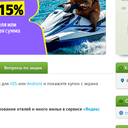
∞
Вопросы по акции
К
а для
IOS
или
Android
и покажите купон с экрана
О
рование отелей и иного жилья в сервисе
«Яндекс
t