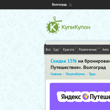
Волгоград
6
2
24
Все
Еда
Красота
Развлечения
Авто
Скидка 15%
на бронировани
Путешествия». Волгоград
Главная
ПолучиКупон
Туры