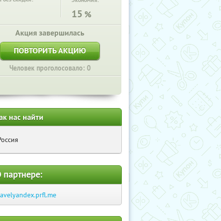
Экономия:
15
%
Акция завершилась
ПОВТОРИТЬ АКЦИЮ
Человек проголосовало: 0
ак нас найти
Россия
 партнере:
ravelyandex.prfl.me