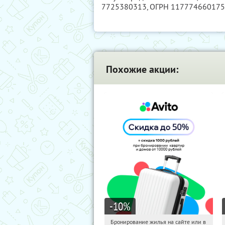
7725380313
, ОГРН 11777466017
Похожие акции:
-10
%
Бронирование жилья на сайте или в
09:49:49
Получили:
11