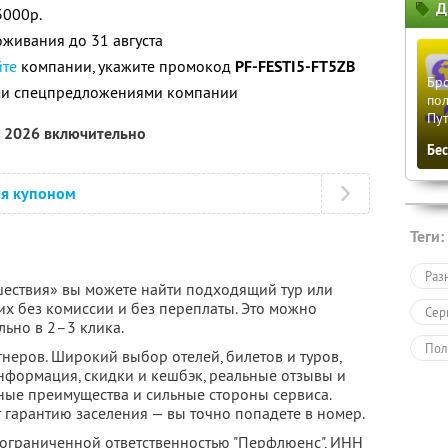
Д
3000р.
живания до 31 августа
йте
компании, укажите промокод
PF-FESTI5-FT5ZB
Бро
ими спецпредложениями компании
пол
Пу
а 2026 включительно
Бе
ся купоном
Теги:
Раз
ествия» вы можете найти подходящий тур или
их без комиссии и без переплаты. Это можно
Сер
льно в 2–3 клика.
Пол
неров. Широкий выбор отелей, билетов и туров,
нформация, скидки и кешбэк, реальные отзывы и
ные преимущества и сильные стороны сервиса.
 гарантию заселения — вы точно попадете в номер.
 ограниченной ответственностью "Перфлюенс",
ИНН