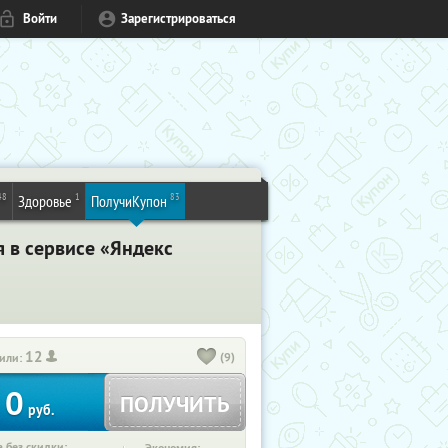
Войти
Зарегистрироваться
48
1
83
Здоровье
ПолучиКупон
я в сервисе «Яндекс
12
(9)
или:
0
ПОЛУЧИТЬ
руб.
 без скидки: