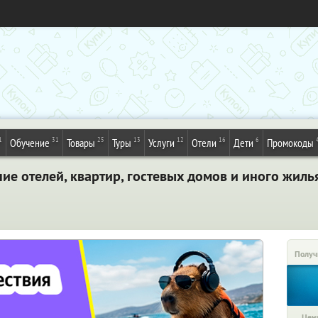
1
31
25
13
12
16
6
Обучение
Товары
Туры
Услуги
Отели
Дети
Промокоды
е отелей, квартир, гостевых домов и иного жиль
Получ
Цена