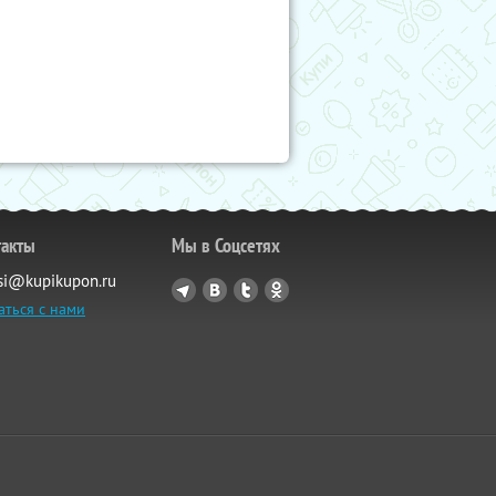
такты
Мы в Соцсетях
si@kupikupon.ru
аться с нами