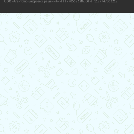
OOO «Агентство цифровых решений» ИНН 7705523387, ОГРН 1127747063212