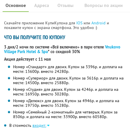
Основное
Адреса
Отзывы
Вопросы по акции
Скачайте приложение КупиКупона для
IOS
или
Android
и
покажите купон с экрана смартфона. Это удобно :)
ЧТО ВЫ ПОЛУЧИТЕ ПО КУПОНУ
3 дня/2 ночи по системе «Всё включено» в парк-отеле
Vnukovo
Village Park Hotel & Spa
* со скидкой 30%
Акция действует с 11 мая
Номер «Стандарт» для двоих. Купон за 3396р. и доплата на
месте: 13600р. вместо 24280р.
Номер «Супериор» для двоих. Купон за 3616р. и доплата на
месте: 14500р. вместо 25880р.
Номер «Студия» для двоих. Купон за 4246р. и доплата на
месте: 16950р. вместо 30280р.
Номер «Делюкс» для двоих. Купон за 4946р. и доплата на
месте: 19750р. вместо 35280р.
Номер «Семейный 2-комнатный» для четверых. Купон за
8506р. и доплата на месте: 33900р. вместо 60580р.
В стоимость
входит: