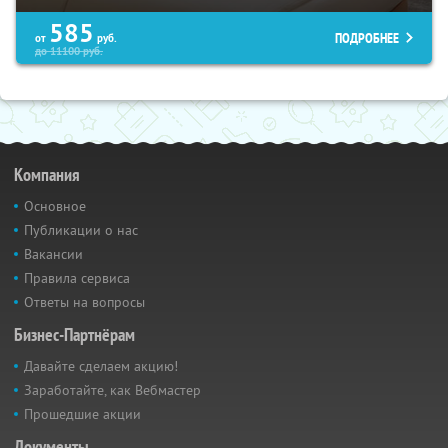
585
ПОДРОБНЕЕ
от
руб.
до
11100
руб.
Компания
Основное
Публикации о нас
Вакансии
Правила сервиса
Ответы на вопросы
Бизнес-Партнёрам
Давайте сделаем акцию!
Заработайте, как Вебмастер
Прошедшие акции
Документы