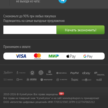
не выходя из чата:
Сэкономьте до 90% при любых покупках
Подпишитесь на самые выгодные предложения
Принимаем к оплате:
2010-2026 © КупиКупон. Все права защищены.
Все права на товарный знак "КупиКупон" и на сайт www.kupikupon.ru принадлежат
OOO «Агентство цифровых решений» ИНН 7705523387, ОГРН 1127747063212