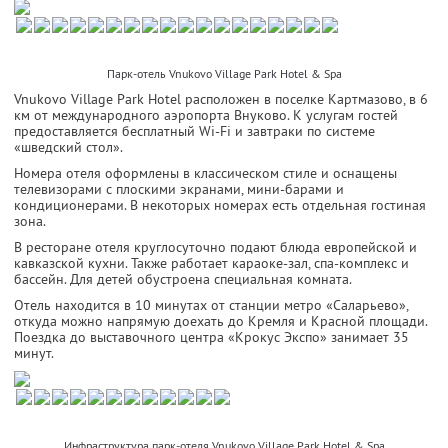
Парк-отель Vnukovo Village Park Hotel & Spa
Vnukovo Village Park Hotel расположен в поселке Картмазово, в 6
км от международного аэропорта Внуково. К услугам гостей
предоставляется бесплатный Wi-Fi и завтраки по системе
«шведский стол».
Номера отеля оформлены в классическом стиле и оснащены
телевизорами с плоскими экранами, мини-барами и
кондиционерами. В некоторых номерах есть отдельная гостиная
зона.
В ресторане отеля круглосуточно подают блюда европейской и
кавказской кухни. Также работает караоке-зал, спа-комплекс и
бассейн. Для детей обустроена специальная комната.
Отель находится в 10 минутах от станции метро «Саларьево»,
откуда можно напрямую доехать до Кремля и Красной площади.
Поездка до выставочного центра «Крокус Экспо» занимает 35
минут.
Инфраструктура парк-отеля Vnukovo Village Park Hotel & Spa