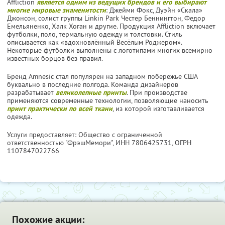
Affliction
является одним из ведущих брендов и его выбирают
многие мировые знаменитости
: Джейми Фокс, Дуэйн «Скала»
Джонсон, солист группы Linkin Park Честер Беннингтон, Федор
Емельяненко, Халк Хоган и другие. Продукция Affliction включает
футболки, поло, термальную одежду и толстовки. Стиль
описывается как «вдохновлённый Весёлым Роджером».
Некоторые футболки выполнены с логотипами многих всемирно
известных борцов без правил.
Бренд Amnesic стал популярен на западном побережье США
буквально в последние полгода. Команда дизайнеров
разрабатывает
великолепные принты
. При производстве
применяются современные технологии, позволяющие наносить
принт практически по всей ткани
, из которой изготавливается
одежда.
Услуги предоставляет: Общество с ограниченной
ответственностью "ФрэшМемори",
ИНН 7806425731
, ОГРН
1107847022766
Похожие акции: