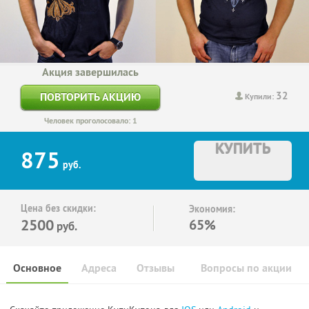
Акция завершилась
32
ПОВТОРИТЬ АКЦИЮ
Купили:
Человек проголосовало: 1
КУПИТЬ
875
руб.
Цена без скидки:
Экономия:
2500
65%
руб.
Основное
Адреса
Отзывы
Вопросы по акции