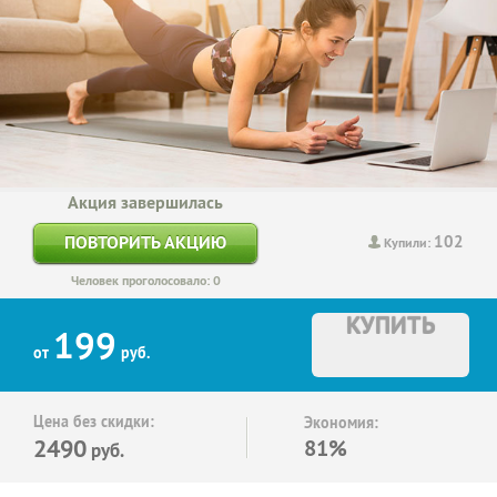
Акция завершилась
102
ПОВТОРИТЬ АКЦИЮ
Купили:
Человек проголосовало: 0
КУПИТЬ
199
от
руб.
Цена без скидки:
Экономия:
2490
81%
руб.