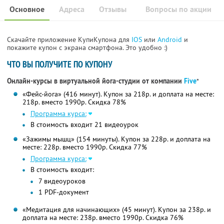
Основное
Адреса
Отзывы
Вопросы по акции
Скачайте приложение КупиКупона для
IOS
или
Android
и
покажите купон с экрана смартфона. Это удобно :)
ЧТО ВЫ ПОЛУЧИТЕ ПО КУПОНУ
Онлайн-курсы в виртуальной йога-студии от компании
Five
*
«Фейс-йога» (416 минут). Купон за 218р. и доплата на месте:
218р. вместо 1990р. Скидка 78%
Программа курса:
В стоимость входит 21 видеоурок
«Зажимы мышц» (154 минуты). Купон за 228р. и доплата на
месте: 228р. вместо 1990р. Скидка 77%
Программа курса:
В стоимость входит:
7 видеоуроков
1 PDF-документ
«Медитация для начинающих» (45 минут). Купон за 238р. и
доплата на месте: 238р. вместо 1990р. Скидка 76%