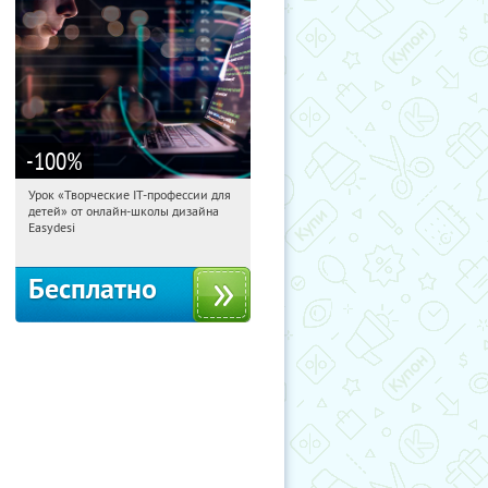
-100
%
Урок «Творческие IT-профессии для
18:31:35
Получили:
53
детей» от онлайн-школы дизайна
Россия
Easydesi
Бесплатно