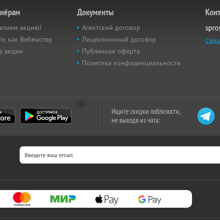
тнёрам
Документы
Кон
елаем акцию!
Агентский договор
spro
е, как Вебмастер
Лицензионный договор
Связ
е акции
Публичная оферта
Политика конфиденциальности
Ищите скидки поблизости,
не выходя из чата: