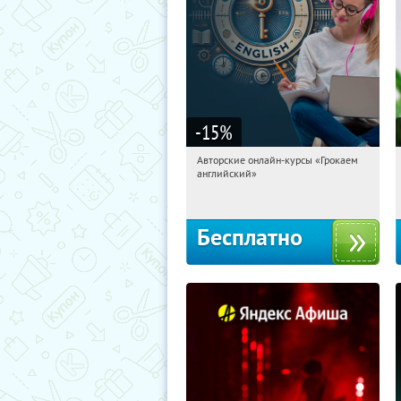
-15
%
Авторские онлайн-курсы «Грокаем
18:31:35
Получили:
4
английский»
Россия
Бесплатно