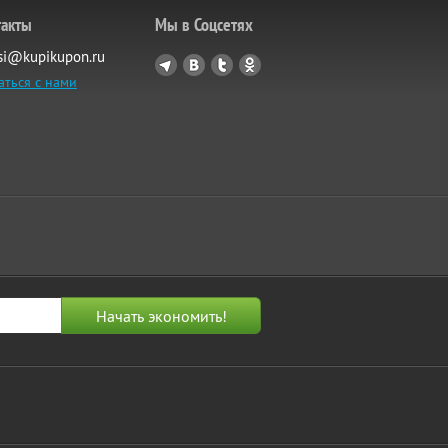
такты
Мы в Соцсетях
si@kupikupon.ru
аться с нами