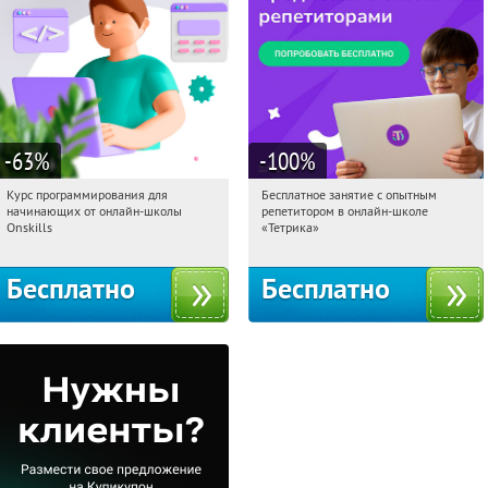
-63
%
-100
%
Курс программирования для
Бесплатное занятие с опытным
18:31:35
Получили:
4
18:31:35
Получили:
2
начинающих от онлайн-школы
репетитором в онлайн-школе
Россия
Москва, Россия
Onskills
«Тетрика»
Бесплатно
Бесплатно