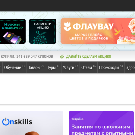
КУПИЛИ:
141 689 347
КУПОНОВ
ДАВАЙТЕ СДЕЛАЕМ АКЦИЮ!
1
31
26
13
12
16
48
Обучение
Товары
Туры
Услуги
Отели
Промокоды
Здор