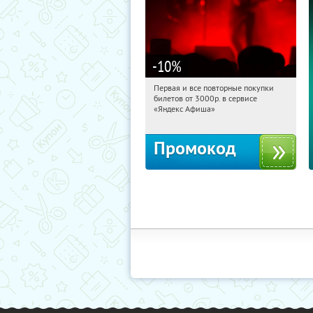
-10
%
Первая и все повторные покупки
18:31:35
Получили:
155
билетов от 3000р. в сервисе
Россия
«Яндекс Афиша»
Промокод