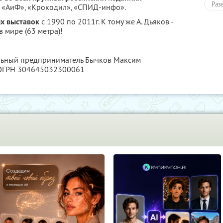
Раз
, «АиФ», «Крокодил», «СПИД-инфо».
х выставок
с 1990 по 2011г. К тому же А. Дьяков -
 мире (63 метра)!
альный предприниматель Бычков Максим
 ОГРН 304645032300061