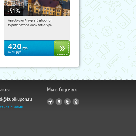
-51
%
Автобусный тур в Выборг от
12:37:53
Купили:
9
туроператора «ХохломаТур»
Сенная площадь
420
руб.
4230
руб.
такты
Мы в Соцсетях
si@kupikupon.ru
аться с нами