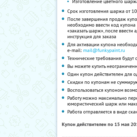
Изготовление цветного шарж
Срок изготовления шаржа от 10
После завершения продаж купон
необходимо ввести код купона (
«заказать шарж», после ввести 
инструкция для заказа
Для активации купона необходи
e-mail:
mail@funkypaint.ru
Технические требования будут 
Вы можете купить неограниченн
Один купон действителен для о
Скидки по купонам не суммиру
Воспользоваться купоном возм
Работу можно максимально перс
юмористический шарж или макс
Работа отправляется в виде ск
Купон действителен по 15 мая 2