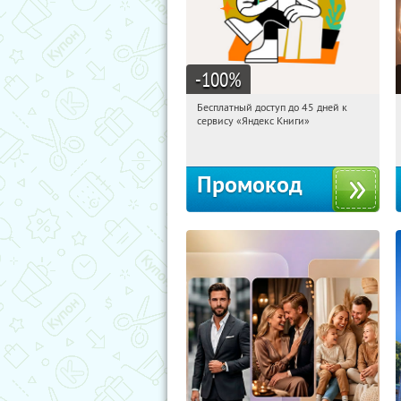
-100
%
Бесплатный доступ до 45 дней к
12:37:53
Получи первым!
сервису «Яндекс Книги»
Россия
Промокод