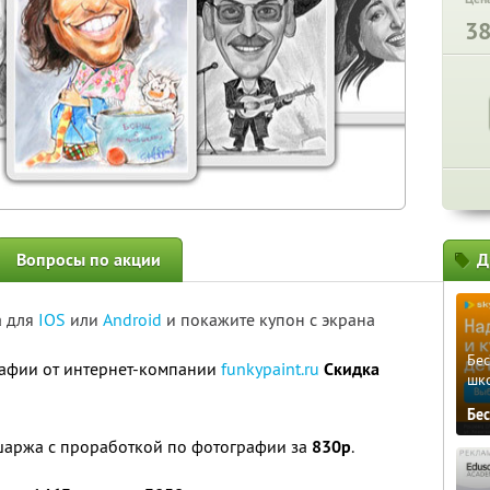
3
Вопросы по акции
Д
а для
IOS
или
Android
и покажите купон с экрана
Бе
афии от интернет-компании
funkypaint.ru
Скидка
шк
Бе
шаржа с проработкой по фотографии за
830р
.