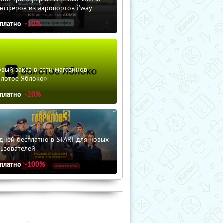
нсферов из аэропортов i'way
сплатно
-10%
вый заказ в сети магазинов
олотое Яблоко»
сплатно
-20%
дней бесплатно в START для новых
льзователей
сплатно
-100%