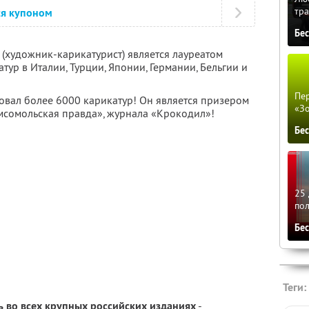
тра
ся купоном
Бе
 (художник-карикатурист) является лауреатом
р в Италии, Турции, Японии, Германии, Бельгии и
Пер
овал более 6000 карикатур! Он является призером
«З
мсомольская правда», журнала «Крокодил»!
Бе
25 
по
Бе
Теги:
ь во всех крупных российских изданиях
-