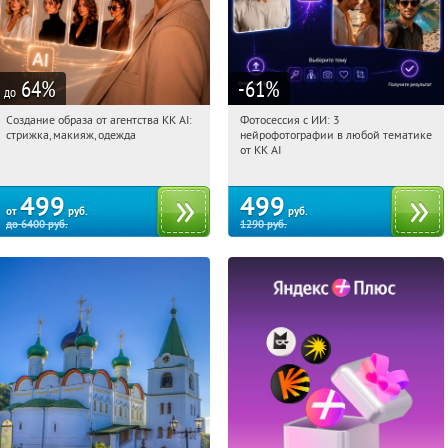
64
%
-61
%
до
Создание образа от агентства KK AI:
Фотосессия с ИИ: 3
12:37:53
Купили:
64
12:37:53
Купили:
81
стрижка, макияж, одежда
нейрофотографии в любой тематике
Россия
Россия
от KK AI
499
499
от
руб.
руб.
до
6400
руб.
1290
руб.