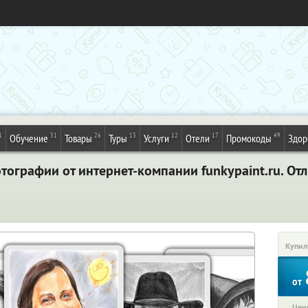
1
31
26
13
12
17
49
Обучение
Товары
Туры
Услуги
Отели
Промокоды
Здор
ографии от интернет-компании funkypaint.ru. От
Купил
от
Цена