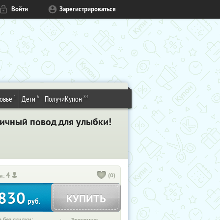
Войти
Зарегистрироваться
1
6
84
овье
Дети
ПолучиКупон
личный повод для улыбки!
4
(0)
и:
830
КУПИТЬ
руб.
 без скидки: