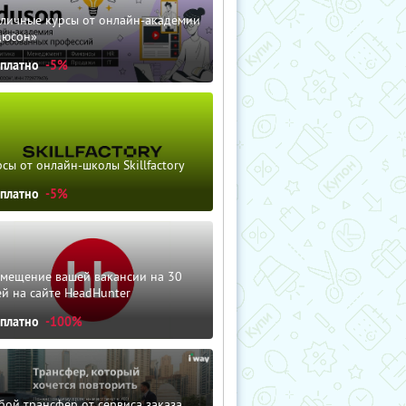
зличные курсы от онлайн-академии
дюсон»
сплатно
-5%
сы от онлайн-школы Skillfactory
сплатно
-5%
змещение вашей вакансии на 30
й на сайте HeadHunter
сплатно
-100%
ой трансфер от сервиса заказа