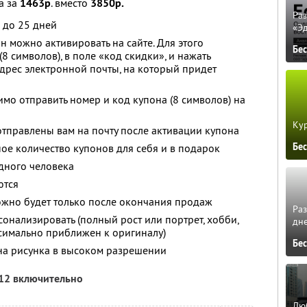
а за
1463р
. вместо
3850р.
Ра
 до 25 дней
«Э
 можно активировать на сайте. Для этого
Бе
8 символов), в поле «код скидки», и нажать
адрес электронной почты, на который придет
мо отправить номер и код купона (8 символов) на
Кур
отправлены вам на почту после активации купона
Бе
ое количество купонов для себя и в подарок
дного человека
ются
ожно будет только после окончания продаж
Ра
онализировать (полный рост или портрет, хобби,
дне
имально приближен к оригиналу)
Бе
ана рисунка в высоком разрешении
012 включительно
Люб