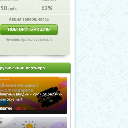
Экономия:
850
62%
руб.
Акция завершилась
ПОВТОРИТЬ АКЦИЮ
Человек проголосовало: 0
ругие акции партнера
сплатный вводный урок от онлайн-
олы Skysmart
сплатно
-100%