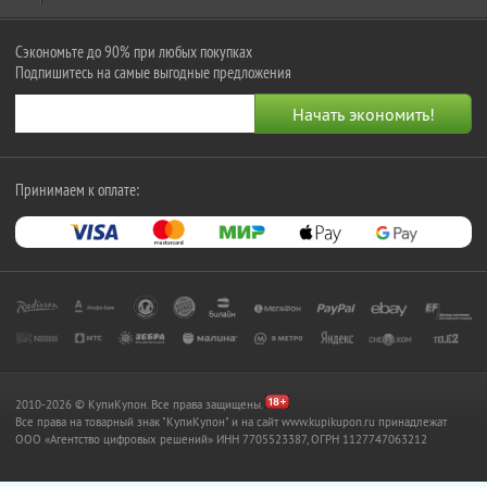
Сэкономьте до 90% при любых покупках
Подпишитесь на самые выгодные предложения
Принимаем к оплате:
2010-2026 © КупиКупон. Все права защищены.
Все права на товарный знак "КупиКупон" и на сайт www.kupikupon.ru принадлежат
OOO «Агентство цифровых решений» ИНН 7705523387, ОГРН 1127747063212