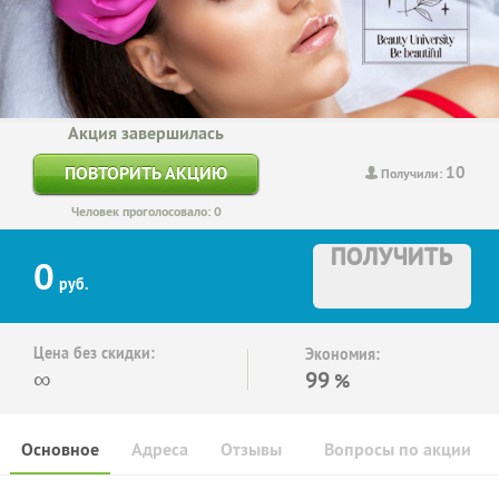
Акция завершилась
10
ПОВТОРИТЬ АКЦИЮ
Получили:
Человек проголосовало: 0
ПОЛУЧИТЬ
0
руб.
Цена без скидки:
Экономия:
∞
99
%
Основное
Адреса
Отзывы
Вопросы по акции