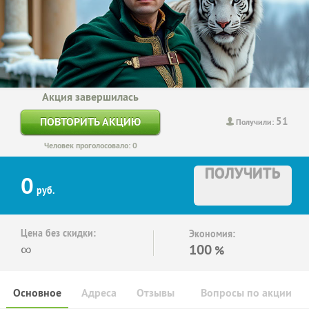
Акция завершилась
51
ПОВТОРИТЬ АКЦИЮ
Получили:
Человек проголосовало: 0
ПОЛУЧИТЬ
0
руб.
Цена без скидки:
Экономия:
∞
100
%
Основное
Адреса
Отзывы
Вопросы по акции