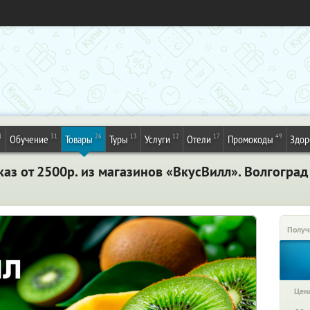
1
31
26
13
12
17
49
Обучение
Товары
Туры
Услуги
Отели
Промокоды
Здор
каз от 2500р. из магазинов «ВкусВилл». Волгоград
Получ
Цена