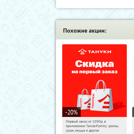
Похожие акции:
-20
%
Первый заказ от 1090р. в
05:12:18
Получили:
256
приложении TanukiFamily: роллы,
Россия
суши, пицца и другое