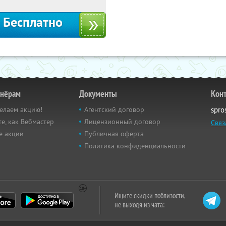
Бесплатно
тнёрам
Документы
Кон
елаем акцию!
Агентский договор
spro
е, как Вебмастер
Лицензионный договор
Связ
е акции
Публичная оферта
Политика конфиденциальности
Ищите скидки поблизости,
не выходя из чата: