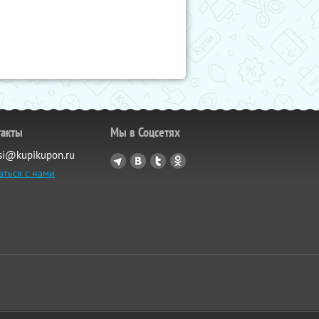
такты
Мы в Соцсетях
si@kupikupon.ru
аться с нами