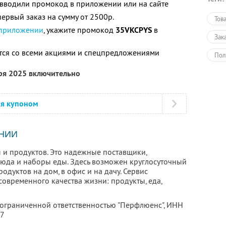
е вводили промокод в приложении или на сайте
ервый заказ на сумму от 2500р.
Тов
 приложении
, укажите промокод
35VKCPYS
в
Зак
тся со всеми акциями и спецпредложениями
Пол
бря 2025 включительно
ся купоном
НИИ
 и продуктов. Это надежные поставщики,
люда и наборы еды. Здесь возможен круглосуточный
родуктов на дом, в офис и на дачу. Сервис
овременного качества жизни: продукты, еда,
 ограниченной ответственностью "Перфлюенс",
ИНН
57