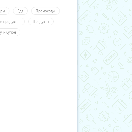
ары
Еда
Промокоды
аз продуктов
Продукты
учиКупон