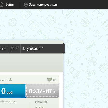
Войти
Зарегистрироваться
1
6
84
овье
Дети
ПолучиКупон
1
(1)
или:
0
ПОЛУЧИТЬ
руб.
 без скидки:
Экономия: