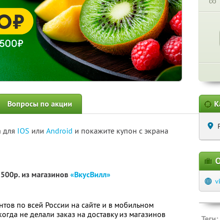
∞
Вопросы по акции
К
а для
IOS
или
Android
и покажите купон с экрана
О
2500р. из магазинов
«ВкусВилл»
v
нтов по всей России на сайте и в мобильном
огда не делали заказ на доставку из магазинов
Теги: