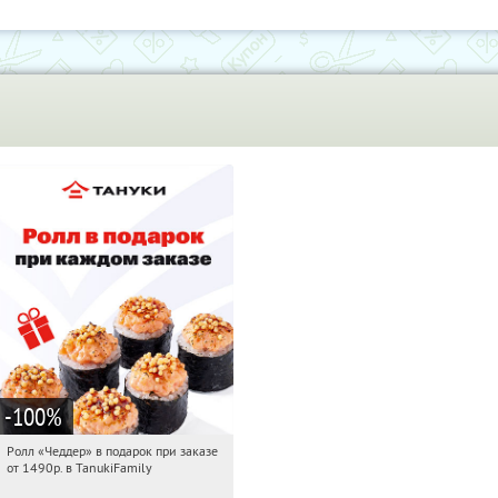
-100
%
Ролл «Чеддер» в подарок при заказе
05:12:18
Получили:
108
от 1490р. в TanukiFamily
Россия