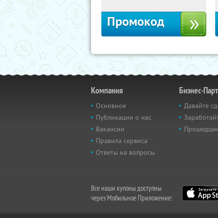
Промокод
Компания
Бизнес-Пар
Основное
Давайте сд
Публикации о нас
Заработайт
Вакансии
Прошедши
Правила сервиса
Ответы на вопросы
Все наши купоны доступны
через Мобильное Приложение: