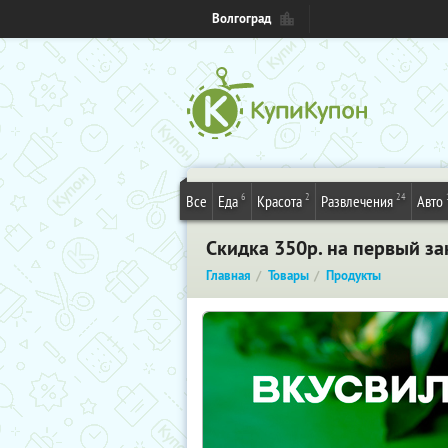
Волгоград
6
2
24
Все
Еда
Красота
Развлечения
Авто
Скидка 350р. на первый за
Главная
Товары
Продукты