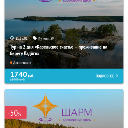
11:15:00
Купили:
39
Тур на 2 дня «Карельское счастье — проживание на
берегу Ладоги»
Достоевская
1740
ПОДРОБНЕЕ
руб.
13900
руб.
-50
%