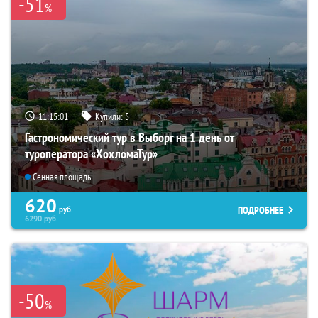
-51
%
11:15:00
Купили:
5
Гастрономический тур в Выборг на 1 день от
туроператора «ХохломаТур»
Сенная площадь
620
ПОДРОБНЕЕ
руб.
6290
руб.
-50
%