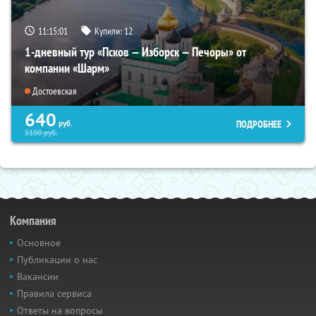
11:15:00
Купили:
12
1-дневный тур «Псков — Изборск — Печоры» от
компании «Шарм»
Достоевская
640
ПОДРОБНЕЕ
руб.
5100
руб.
Компания
Основное
Публикации о нас
Вакансии
Правила сервиса
Ответы на вопросы