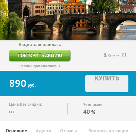
Акция завершилась
21
ПОВТОРИТЬ АКЦИЮ
Купили:
Человек проголосовало: 1
КУПИТЬ
890
руб.
Цена без скидки:
Экономия:
∞
40
%
Основное
Адреса
Отзывы
Вопросы по акции