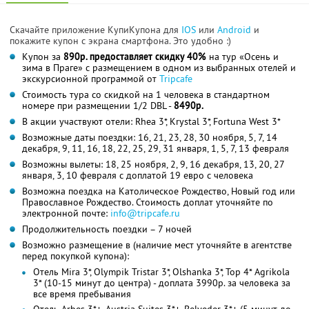
Скачайте приложение КупиКупона для
IOS
или
Android
и
покажите купон с экрана смартфона. Это удобно :)
Купон за
890р. предоставляет скидку 40%
на тур «Осень и
зима в Праге» с размещением в одном из выбранных отелей и
экскурсионной программой от
Tripcafe
Стоимость тура со скидкой на 1 человека в стандартном
номере при размещении 1/2 DBL -
8490р.
В акции участвуют отели: Rhea 3*, Krystal 3*, Fortuna West 3*
Возможные даты поездки: 16, 21, 23, 28, 30 ноября, 5, 7, 14
декабря, 9, 11, 16, 18, 22, 25, 29, 31 января, 1, 5, 7, 13 февраля
Возможны вылеты: 18, 25 ноября, 2, 9, 16 декабря, 13, 20, 27
января, 3, 10 февраля с доплатой 19 евро с человека
Возможна поездка на Католическое Рождество, Новый год или
Православное Рождество. Стоимость доплат уточняйте по
электронной почте:
info@tripcafe.ru
Продолжительность поездки – 7 ночей
Возможно размещение в (наличие мест уточняйте в агентстве
перед покупкой купона):
Отель Mira 3*, Olympik Tristar 3*, Olshanka 3*, Top 4* Agrikola
3* (10-15 минут до центра) - доплата 3990р. за человека за
все время пребывания
Отель Arbes 3*+, Austria Suites 3*+, Belveder 3*+ (5 минут до