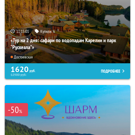
11:15:00
Купили:
6
«Тур на 2 дня: сафари по водопадам Карелии и парк
“Рускеала"»
Достоевская
1620
ПОДРОБНЕЕ
руб.
12900
руб.
-50
%