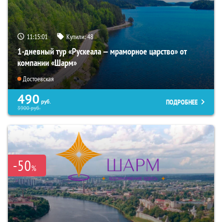
11:15:00
Купили:
48
1-дневный тур «Рускеала — мраморное царство» от
компании «Шарм»
Достоевская
490
ПОДРОБНЕЕ
руб.
3900
руб.
-50
%