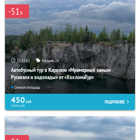
-51
%
11:15:00
Купили:
24
Автобусный тур в Карелию «Мраморный каньон
Рускеала и водопады» от «ХохломаТур»
Сенная площадь
450
ПОДРОБНЕЕ
руб.
4550
руб.