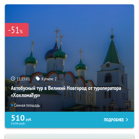
-51
%
11:15:00
Купили:
2
Автобусный тур в Великий Новгород от туроператора
«ХохломаТур»
Сенная площадь
510
ПОДРОБНЕЕ
руб.
5190
руб.