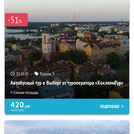
-51
%
11:15:00
Купили:
9
Автобусный тур в Выборг от туроператора «ХохломаТур»
Сенная площадь
420
ПОДРОБНЕЕ
руб.
4230
руб.