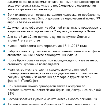
датами поездки, желаемым отелем, данными загранпаспортов
всех туристов, а также указать необходимость оформления
визы и страховки от невыезда
Если планируется поездка на одного человека, то необходимо
бронировать номер Singl - доплаты за одноместный номер 99
евро (в базовых отелях)
Документы на оформление обычной визы нужно предоставить
в оригинале не позднее чем за 2 недели до выезда в Чехию
Для детей до 12 лет покупать купон не нужно. Доплаты
уточняйте в агентстве
Купон необходимо активировать до 15.11.2012 года
Забронировать тур можно по электронной почте или в офисе
агентства ТОЛЬКО после приобретения купона
После бронирования тура, при последующем отказе от него,
стоимость купона не возвращается
Количество мест в отеле на каждую дату ограничено!
Бронирование номера за вами осуществляется только после
покупки купона и заключения договора с туристической
фирмой «ТрипКафе»
При желании можно приобрести пакет экскурсий по
достопримечательностям Чехии, Германии, Австрии со скидкой
15%
Воспользоваться купоном может житель любого региона РФ
Точное время вылета сообщается за 2 суток перед вылетом