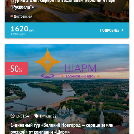
“Рускеала"»
Достоевская
1620
ПОДРОБНЕЕ
руб.
12900
руб.
-50
%
16:51:52
Купили:
22
1-дневный тур «Великий Новгород — сердце земли
русской» от компании «Шарм»