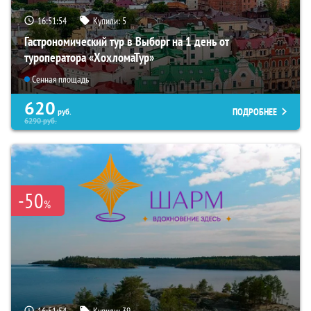
16:51:52
Купили:
5
Гастрономический тур в Выборг на 1 день от
туроператора «ХохломаТур»
Сенная площадь
620
ПОДРОБНЕЕ
руб.
6290
руб.
-50
%
16:51:52
Купили:
39