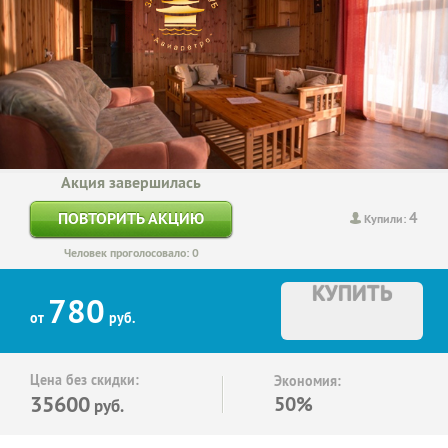
Акция завершилась
4
ПОВТОРИТЬ АКЦИЮ
Купили:
Человек проголосовало: 0
КУПИТЬ
780
от
руб.
Цена без скидки:
Экономия:
35600
50%
руб.