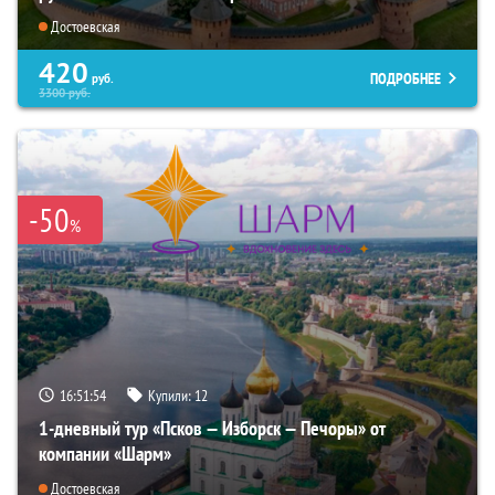
Достоевская
420
ПОДРОБНЕЕ
руб.
3300
руб.
-50
%
16:51:52
Купили:
12
1-дневный тур «Псков — Изборск — Печоры» от
компании «Шарм»
Достоевская