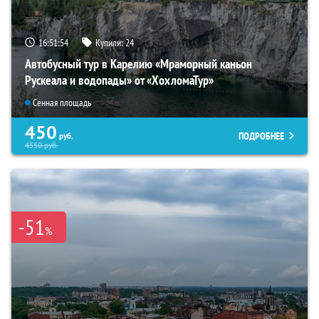
16:51:52
Купили:
24
Автобусный тур в Карелию «Мраморный каньон
Рускеала и водопады» от «ХохломаТур»
Сенная площадь
450
ПОДРОБНЕЕ
руб.
4550
руб.
-51
%