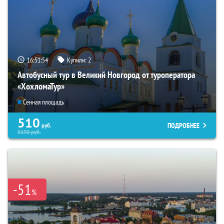
16:51:52
Купили:
2
Автобусный тур в Великий Новгород от туроператора
«ХохломаТур»
Сенная площадь
510
ПОДРОБНЕЕ
руб.
5190
руб.
-51
%