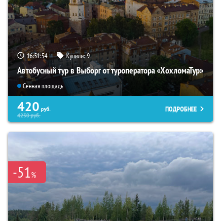
16:51:52
Купили:
9
Автобусный тур в Выборг от туроператора «ХохломаТур»
Сенная площадь
420
ПОДРОБНЕЕ
руб.
4230
руб.
-51
%