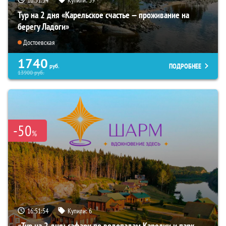
Тур на 2 дня «Карельское счастье — проживание на
берегу Ладоги»
Достоевская
1740
ПОДРОБНЕЕ
руб.
13900
руб.
-50
%
16:51:52
Купили:
6
«Тур на 2 дня: сафари по водопадам Карелии и парк