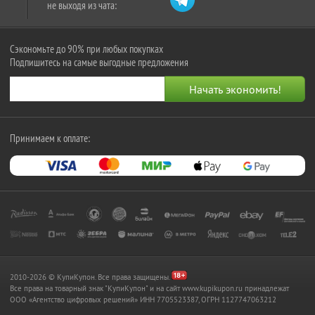
не выходя из чата:
Сэкономьте до 90% при любых покупках
Подпишитесь на самые выгодные предложения
Принимаем к оплате:
2010-2026 © КупиКупон. Все права защищены.
Все права на товарный знак "КупиКупон" и на сайт www.kupikupon.ru принадлежат
OOO «Агентство цифровых решений» ИНН 7705523387, ОГРН 1127747063212