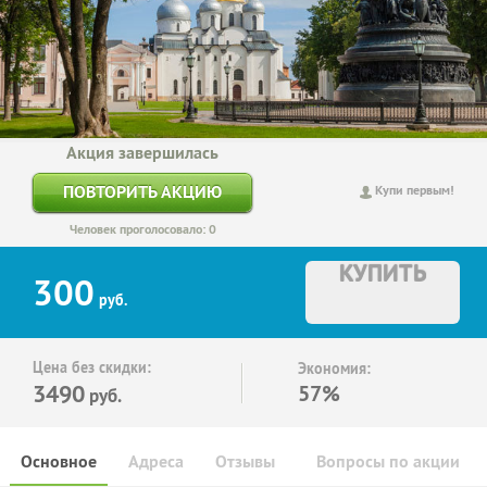
Акция завершилась
ПОВТОРИТЬ АКЦИЮ
Купи первым!
Человек проголосовало: 0
КУПИТЬ
300
руб.
Цена без скидки:
Экономия:
3490
57%
руб.
Основное
Адреса
Отзывы
Вопросы по акции