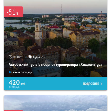
-51
%
01:02:49
Купили:
9
Автобусный тур в Выборг от туроператора «ХохломаТур»
Сенная площадь
420
ПОДРОБНЕЕ
руб.
4230
руб.