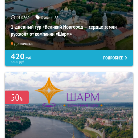
01:02:49
Купили:
22
1-дневный тур «Великий Новгород — сердце земли
русской» от компании «Шарм»
Достоевская
420
ПОДРОБНЕЕ
руб.
3300
руб.
-50
%