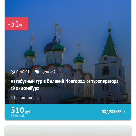
-51
%
01:02:49
Купили:
2
Автобусный тур в Великий Новгород от туроператора
«ХохломаТур»
Сенная площадь
510
ПОДРОБНЕЕ
руб.
5190
руб.