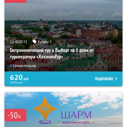
01:02:49
Купили:
5
Гастрономический тур в Выборг на 1 день от
туроператора «ХохломаТур»
Сенная площадь
620
ПОДРОБНЕЕ
руб.
6290
руб.
-50
%