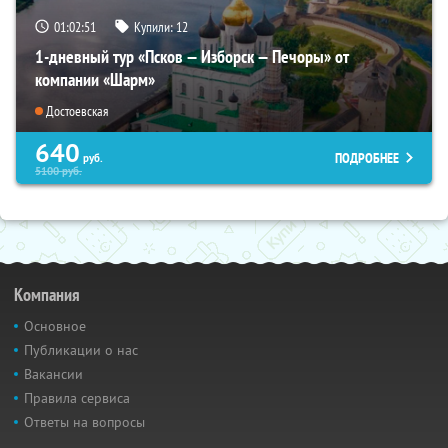
01:02:49
Купили:
12
1-дневный тур «Псков — Изборск — Печоры» от
компании «Шарм»
Достоевская
640
ПОДРОБНЕЕ
руб.
5100
руб.
Компания
Основное
Публикации о нас
Вакансии
Правила сервиса
Ответы на вопросы