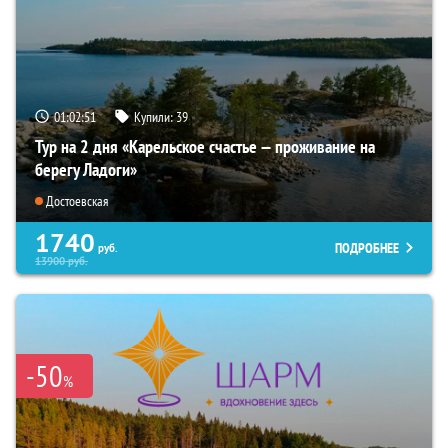
01:02:49
Купили:
39
Тур на 2 дня «Карельское счастье — проживание на
берегу Ладоги»
Достоевская
1740
ПОДРОБНЕЕ
руб.
13900
руб.
-50
%