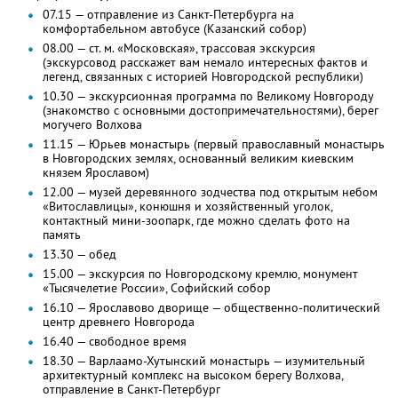
07.15 — отправление из Санкт-Петербурга на
комфортабельном автобусе (Казанский собор)
08.00 — ст. м. «Московская», трассовая экскурсия
(экскурсовод расскажет вам немало интересных фактов и
легенд, связанных с историей Новгородской республики)
10.30 — экскурсионная программа по Великому Новгороду
(знакомство с основными достопримечательностями), берег
могучего Волхова
11.15 — Юрьев монастырь (первый православный монастырь
в Новгородских землях, основанный великим киевским
князем Ярославом)
12.00 — музей деревянного зодчества под открытым небом
«Витославлицы», конюшня и хозяйственный уголок,
контактный мини-зоопарк, где можно сделать фото на
память
13.30 — обед
15.00 — экскурсия по Новгородскому кремлю, монумент
«Тысячелетие России», Софийский собор
16.10 — Ярославово дворище — общественно-политический
центр древнего Новгорода
16.40 — свободное время
18.30 — Варлаамо-Хутынский монастырь — изумительный
архитектурный комплекс на высоком берегу Волхова,
отправление в Санкт-Петербург