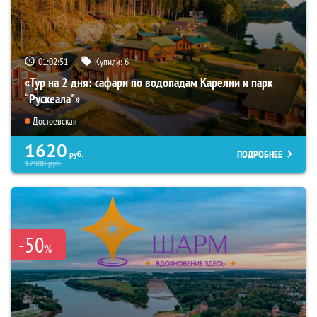
01:02:49
Купили:
6
«Тур на 2 дня: сафари по водопадам Карелии и парк
“Рускеала"»
Достоевская
1620
ПОДРОБНЕЕ
руб.
12900
руб.
-50
%