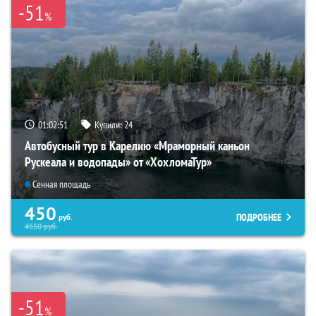
-51
%
01:02:49
Купили:
24
Автобусный тур в Карелию «Мраморный каньон
Рускеала и водопады» от «ХохломаТур»
Сенная площадь
450
ПОДРОБНЕЕ
руб.
4550
руб.
-51
%