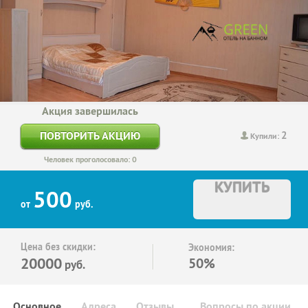
Акция завершилась
2
ПОВТОРИТЬ АКЦИЮ
Купили:
Человек проголосовало: 0
КУПИТЬ
500
от
руб.
Цена без скидки:
Экономия:
20000
50%
руб.
Основное
Адреса
Отзывы
Вопросы по акции