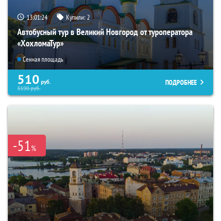
13:01:22
Купили:
2
Автобусный тур в Великий Новгород от туроператора
«ХохломаТур»
Сенная площадь
510
ПОДРОБНЕЕ
руб.
5190
руб.
-51
%