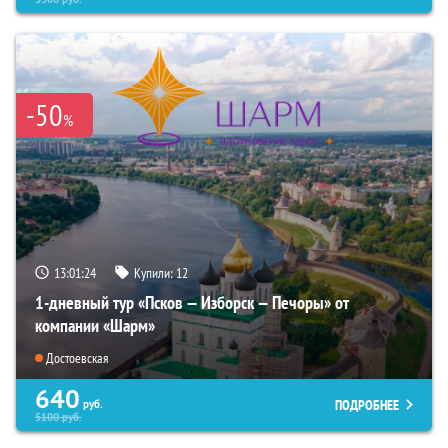
-50
%
13:01:22
Купили:
12
1-дневный тур «Псков — Изборск — Печоры» от
компании «Шарм»
Достоевская
640
ПОДРОБНЕЕ
руб.
5100
руб.