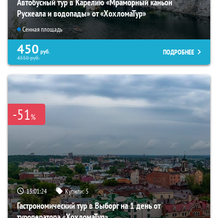
Автобусный тур в Карелию «Мраморный каньон
Рускеала и водопады» от «ХохломаТур»
Сенная площадь
450
ПОДРОБНЕЕ
руб.
4550
руб.
-51
%
13:01:22
Купили:
5
Гастрономический тур в Выборг на 1 день от
туроператора «ХохломаТур»