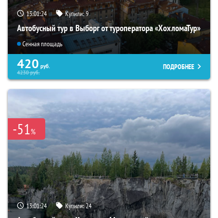
13:01:22
Купили:
9
Автобусный тур в Выборг от туроператора «ХохломаТур»
Сенная площадь
420
ПОДРОБНЕЕ
руб.
4230
руб.
-51
%
13:01:22
Купили:
24