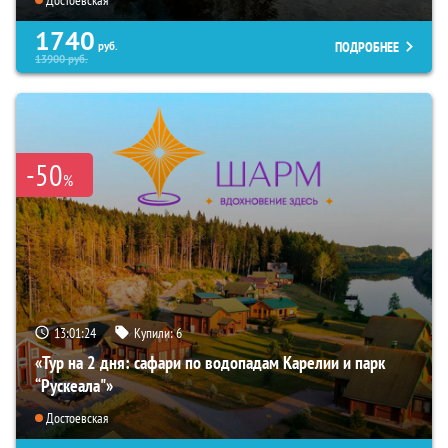
1740
ПОДРОБНЕЕ
руб.
13900
руб.
-50
%
13:01:22
Купили:
6
«Тур на 2 дня: сафари по водопадам Карелии и парк
“Рускеала"»
Достоевская