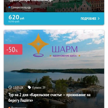
Сенная площадь
620
ПОДРОБНЕЕ
руб.
6290
руб.
-50
%
13:01:22
Купили:
39
Тур на 2 дня «Карельское счастье — проживание на
берегу Ладоги»
Достоевская