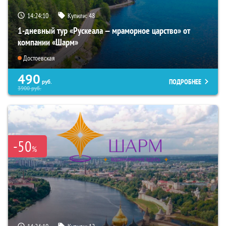
14:24:08
Купили:
48
1-дневный тур «Рускеала — мраморное царство» от
компании «Шарм»
Достоевская
490
ПОДРОБНЕЕ
руб.
3900
руб.
-50
%