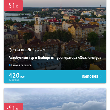
-51
%
14:24:08
Купили:
9
Автобусный тур в Выборг от туроператора «ХохломаТур»
Сенная площадь
420
ПОДРОБНЕЕ
руб.
4230
руб.
-51
%