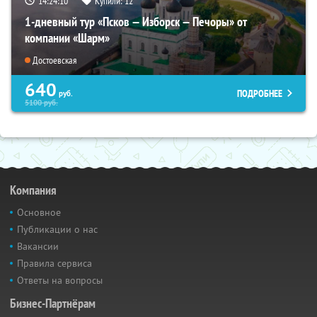
14:24:08
Купили:
12
1-дневный тур «Псков — Изборск — Печоры» от
компании «Шарм»
Достоевская
640
ПОДРОБНЕЕ
руб.
5100
руб.
Компания
Основное
Публикации о нас
Вакансии
Правила сервиса
Ответы на вопросы
Бизнес-Партнёрам