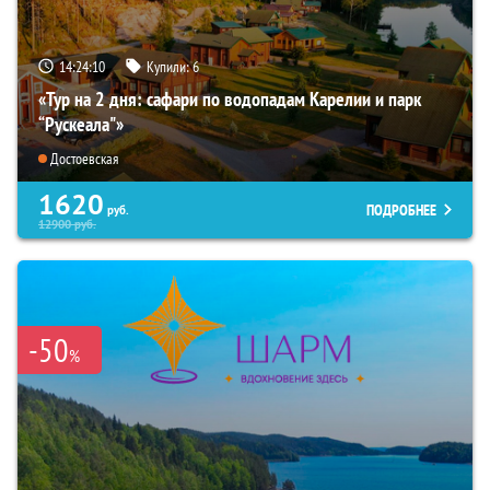
14:24:08
Купили:
6
«Тур на 2 дня: сафари по водопадам Карелии и парк
“Рускеала"»
Достоевская
1620
ПОДРОБНЕЕ
руб.
12900
руб.
-50
%