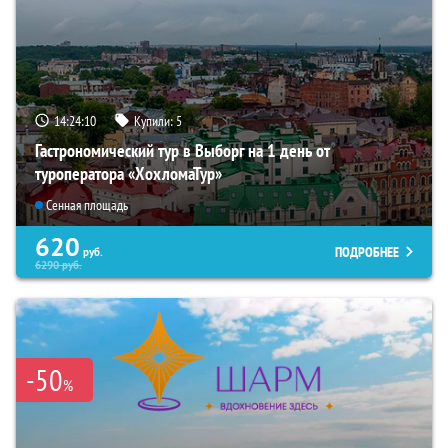
14:24:08
Купили:
5
Гастрономический тур в Выборг на 1 день от
туроператора «ХохломаТур»
Сенная площадь
620
ПОДРОБНЕЕ
руб.
6290
руб.
-50
%