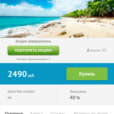
Акция завершилась
12
ПОВТОРИТЬ АКЦИЮ
Купили:
Человек проголосовало: 1
2490
руб.
Цена без скидки:
Экономия:
∞
40
%
Основное
Адреса
Отзывы
Вопросы по акции