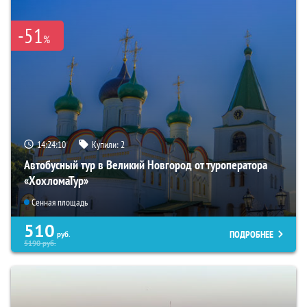
-51
%
14:24:08
Купили:
2
Автобусный тур в Великий Новгород от туроператора
«ХохломаТур»
Сенная площадь
510
ПОДРОБНЕЕ
руб.
5190
руб.