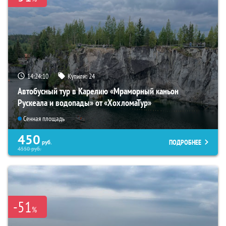
14:24:08
Купили:
24
Автобусный тур в Карелию «Мраморный каньон
Рускеала и водопады» от «ХохломаТур»
Сенная площадь
450
ПОДРОБНЕЕ
руб.
4550
руб.
-51
%