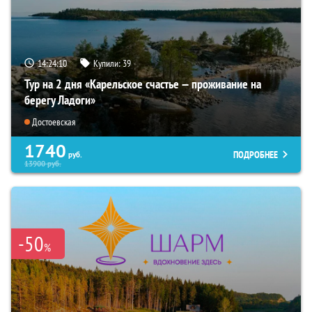
14:24:08
Купили:
39
Тур на 2 дня «Карельское счастье — проживание на
берегу Ладоги»
Достоевская
1740
ПОДРОБНЕЕ
руб.
13900
руб.
-50
%