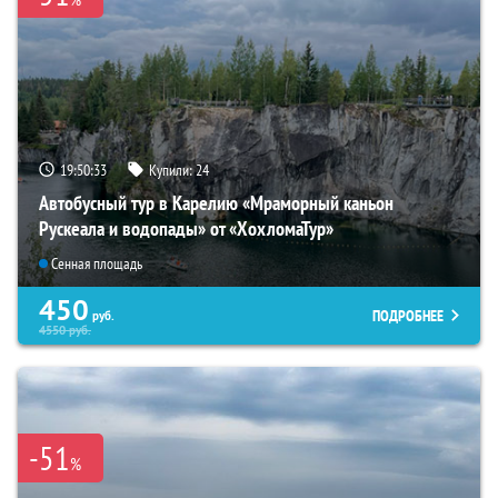
19:50:32
Купили:
24
Автобусный тур в Карелию «Мраморный каньон
Рускеала и водопады» от «ХохломаТур»
Сенная площадь
450
ПОДРОБНЕЕ
руб.
4550
руб.
-51
%