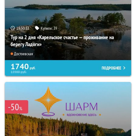
19:50:32
Купили:
39
Тур на 2 дня «Карельское счастье — проживание на
берегу Ладоги»
Достоевская
1740
ПОДРОБНЕЕ
руб.
13900
руб.
-50
%