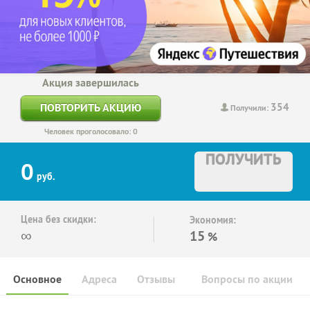
Акция завершилась
354
ПОВТОРИТЬ АКЦИЮ
Получили:
Человек проголосовало: 0
ПОЛУЧИТЬ
0
руб.
Цена без скидки:
Экономия:
∞
15
%
Основное
Адреса
Отзывы
Вопросы по акции