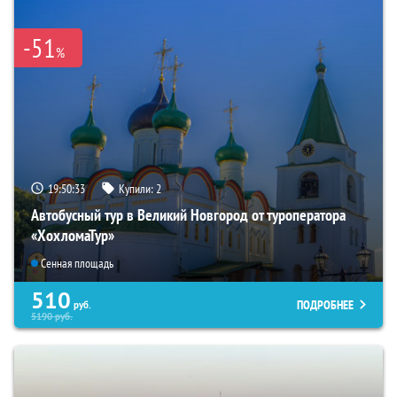
-51
%
19:50:32
Купили:
2
Автобусный тур в Великий Новгород от туроператора
«ХохломаТур»
Сенная площадь
510
ПОДРОБНЕЕ
руб.
5190
руб.