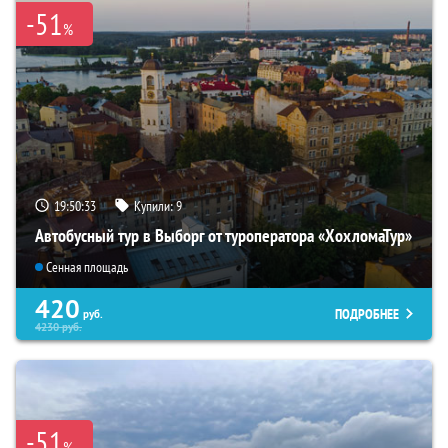
-51
%
19:50:32
Купили:
9
Автобусный тур в Выборг от туроператора «ХохломаТур»
Сенная площадь
420
ПОДРОБНЕЕ
руб.
4230
руб.
-51
%