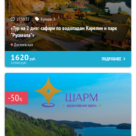
19:50:32
Купили:
6
«Тур на 2 дня: сафари по водопадам Карелии и парк
“Рускеала"»
Достоевская
1620
ПОДРОБНЕЕ
руб.
12900
руб.
-50
%