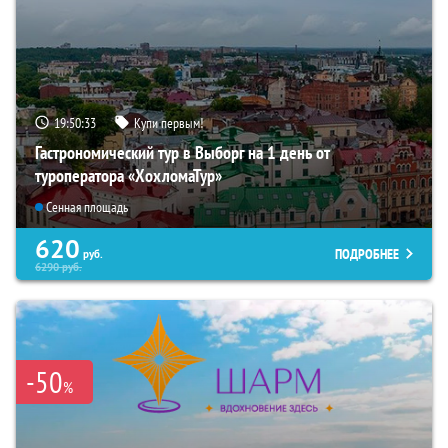
19:50:32
Купи первым!
Гастрономический тур в Выборг на 1 день от
туроператора «ХохломаТур»
Сенная площадь
620
ПОДРОБНЕЕ
руб.
6290
руб.
-50
%