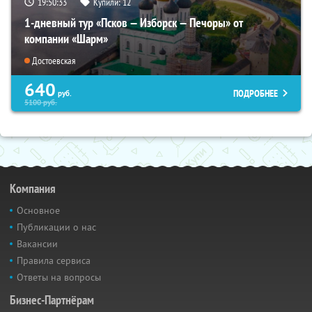
19:50:32
Купили:
12
1-дневный тур «Псков — Изборск — Печоры» от
компании «Шарм»
Достоевская
640
ПОДРОБНЕЕ
руб.
5100
руб.
Компания
Основное
Публикации о нас
Вакансии
Правила сервиса
Ответы на вопросы
Бизнес-Партнёрам