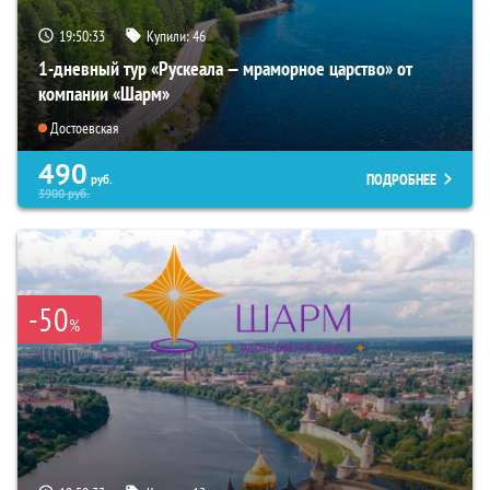
19:50:32
Купили:
46
1-дневный тур «Рускеала — мраморное царство» от
компании «Шарм»
Достоевская
490
ПОДРОБНЕЕ
руб.
3900
руб.
-50
%