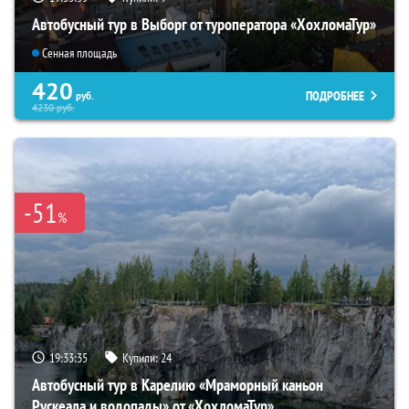
Автобусный тур в Выборг от туроператора «ХохломаТур»
Сенная площадь
420
ПОДРОБНЕЕ
руб.
4230
руб.
-51
%
19:33:34
Купили:
24
Автобусный тур в Карелию «Мраморный каньон
Рускеала и водопады» от «ХохломаТур»