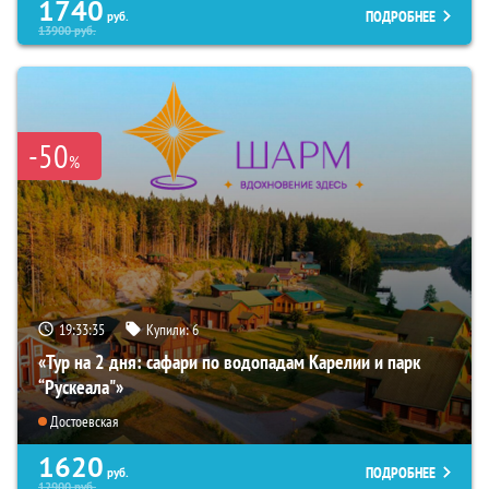
1740
ПОДРОБНЕЕ
руб.
13900
руб.
-50
%
19:33:34
Купили:
6
«Тур на 2 дня: сафари по водопадам Карелии и парк
“Рускеала"»
Достоевская
1620
ПОДРОБНЕЕ
руб.
12900
руб.