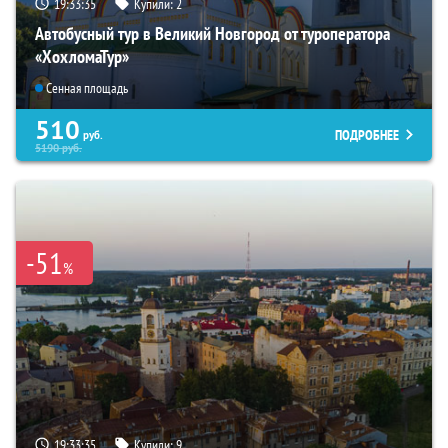
19:33:34
Купили:
2
Автобусный тур в Великий Новгород от туроператора
«ХохломаТур»
Сенная площадь
510
ПОДРОБНЕЕ
руб.
5190
руб.
-51
%
19:33:34
Купили:
9