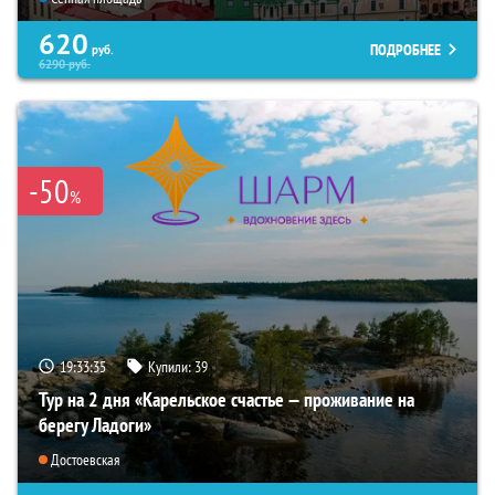
620
ПОДРОБНЕЕ
руб.
6290
руб.
-50
%
19:33:34
Купили:
39
Тур на 2 дня «Карельское счастье — проживание на
берегу Ладоги»
Достоевская