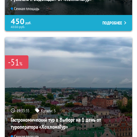
Сенная площадь
450
ПОДРОБНЕЕ
руб.
4550
руб.
-51
%
19:33:34
Купили:
5
Гастрономический тур в Выборг на 1 день от
туроператора «ХохломаТур»
Сенная площадь