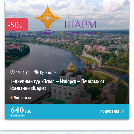
-50
%
19:33:34
Купили:
12
1-дневный тур «Псков — Изборск — Печоры» от
компании «Шарм»
Достоевская
640
ПОДРОБНЕЕ
руб.
5100
руб.