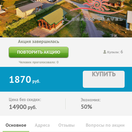
Акция завершилась
6
ПОВТОРИТЬ АКЦИЮ
Купили:
Человек проголосовало: 0
КУПИТЬ
1870
руб.
Цена без скидки:
Экономия:
14900
50%
руб.
Основное
Адреса
Отзывы
Вопросы по акции