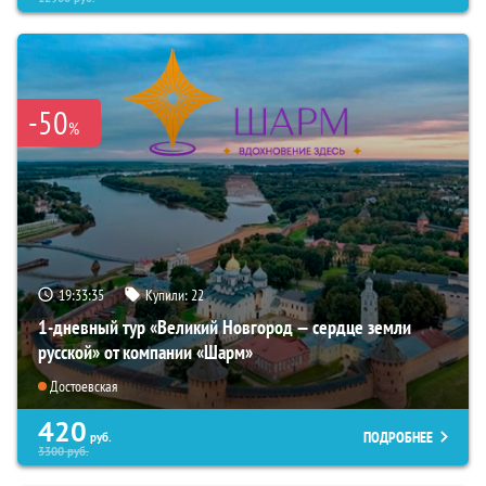
-50
%
19:33:34
Купили:
22
1-дневный тур «Великий Новгород — сердце земли
русской» от компании «Шарм»
Достоевская
420
ПОДРОБНЕЕ
руб.
3300
руб.